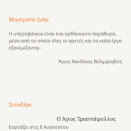
Μηνύματα ζωής
Η υπερηφάνεια είναι ένα ορθάνοικτο παράθυρο,
μέσα από το οποίο όλες οι αρετές και τα καλά έργα
εξανεμίζονται.
Άγιος Νικόλαος Βελιμίροβιτς
Με
τραγούδι
Μια
και
Κατασκηνωτικές
Συναξάρι
χρονιά
καρδιά
στιγμές
αναμνήσεων…
στο
από
Ο Άγιος Τριαντάφυλλος
ένα
Νοσοκομείο
το
Εορτάζει στις 8 Αυγούστου
καλοκαίρι
“Ερυθρός
Ελληνικό