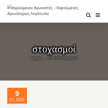
Μετάβαση
στο
περιεχόμενο
στοχασμοί
Αρχική
Ετικέτα:
στοχασμοί
9
01, 2022