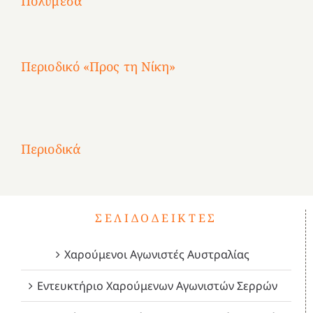
Πολυμέσα
3
Αθηνών
Αθηνών
Αθηνών
καρτερούμεν»
4
Περιοδικό «Προς τη Νίκη»
Αφιέρωμα
στην
1
Επανάσταση
Σύμψυχοι,
Σύμψυχοι,
Σύμψυχοι,
2
του
Δεκέμβριος
Μάιος
Μάρτιος
Περιοδικά
3
1821
2023!
2023!
2023!
4
ΣΕΛΙΔΟΔΕΊΚΤΕΣ
Χαρούμενοι Αγωνιστές Αυστραλίας
Εντευκτήριο Χαρούμενων Αγωνιστών Σερρών