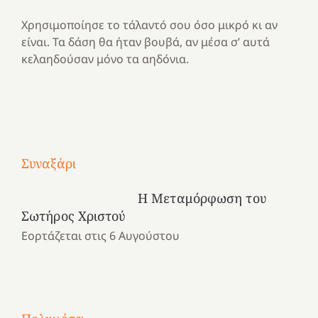
Χρησιμοποίησε το τάλαντό σου όσο μικρό κι αν
είναι. Τα δάση θα ήταν βουβά, αν μέσα σ’ αυτά
κελαηδούσαν μόνο τα αηδόνια.
Με
τραγούδι
Συναξάρι
Μια
και
Κατασκηνωτικές
χρονιά
καρδιά
στιγμές
Η Μεταμόρφωση του
αναμνήσεων…
στο
από
Σωτήρος Χριστού
ένα
Νοσοκομείο
το
Εορτάζεται στις 6 Αυγούστου
καλοκαίρι
“Ερυθρός
Ελληνικό
προσμονής!
Σταυρός”!
2025!
|
|
|
1
Χαρούμενες
Χαρούμενες
Χαρούμενες
«50
2
Αγωνίστριες
Αγωνίστριες
Αγωνίστριες
χρόνια