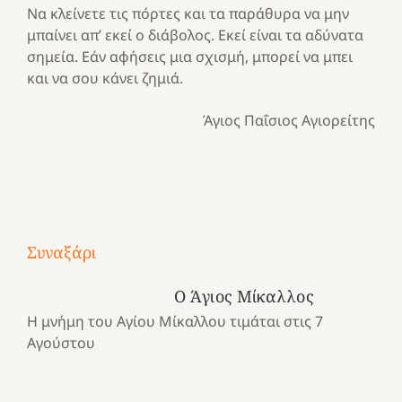
Να κλείνετε τις πόρτες και τα παράθυρα να μην
μπαίνει απ’ εκεί ο διάβολος. Εκεί είναι τα αδύνατα
σημεία. Εάν αφήσεις μια σχισμή, μπορεί να μπει
και να σου κάνει ζημιά.
Άγιος Παΐσιος Αγιορείτης
Με
τραγούδι
Συναξάρι
Μια
και
Κατασκηνωτικές
χρονιά
καρδιά
στιγμές
Ο Άγιος Μίκαλλος
αναμνήσεων…
στο
από
Η μνήμη του Αγίου Μίκαλλου τιμάται στις 7
ένα
Νοσοκομείο
το
Αγούστου
καλοκαίρι
“Ερυθρός
Ελληνικό
προσμονής!
Σταυρός”!
2025!
|
|
|