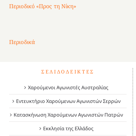
Περιοδικό «Προς τη Νίκη»
Αφιέρωμα
στην
1
Επανάσταση
Σύμψυχοι,
Σύμψυχοι,
Σύμψυχοι,
2
του
Δεκέμβριος
Μάιος
Μάρτιος
Περιοδικά
3
1821
2023!
2023!
2023!
4
ΣΕΛΙΔΟΔΕΊΚΤΕΣ
Χαρούμενοι Αγωνιστές Αυστραλίας
Εντευκτήριο Χαρούμενων Αγωνιστών Σερρών
Κατασκήνωση Χαρούμενων Αγωνιστών Πατρών
Εκκλησία της Ελλάδος