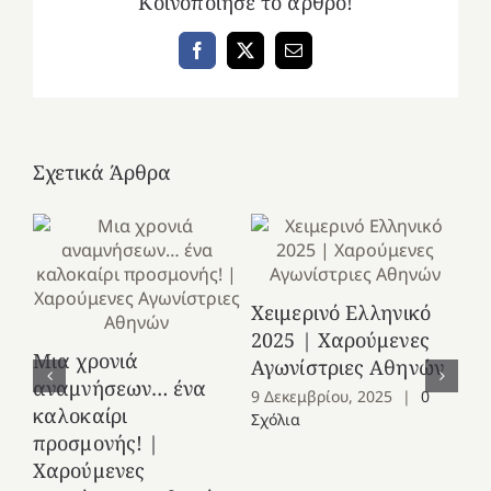
Κοινοποίησε το άρθρο!
Facebook
X
Email
Σχετικά Άρθρα
Χειμερινό Ελληνικό
2025 | Χαρούμενες
Μια χρονιά
Με
Αγωνίστριες Αθηνών
αναμνήσεων… ένα
κα
9 Δεκεμβρίου, 2025
|
0
καλοκαίρι
Νο
Σχόλια
προσμονής! |
Στ
Χαρούμενες
Χ