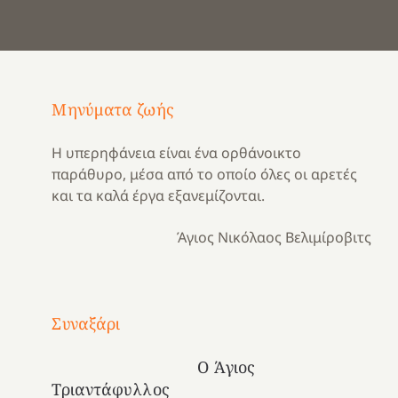
Μηνύματα ζωής
Η υπερηφάνεια είναι ένα ορθάνοικτο
παράθυρο, μέσα από το οποίο όλες οι αρετές
και τα καλά έργα εξανεμίζονται.
Άγιος Νικόλαος Βελιμίροβιτς
Με
τραγούδι
Συναξάρι
Μια
και
Κατασκηνωτικές
χρονιά
καρδιά
στιγμές
Ο Άγιος
αναμνήσεων…
στο
από
Τριαντάφυλλος
ένα
Νοσοκομείο
το