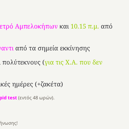
ετρό Αμπελοκήπων
και
10.15 π.μ.
από
αντι
από τα σημεία εκκίνησης
ι πολύτεκνους (
για τις Χ.Α. που δεν
κές ημέρες (+ζακέτα)
id test
(εντός 48 ωρών).
ήνωσης!