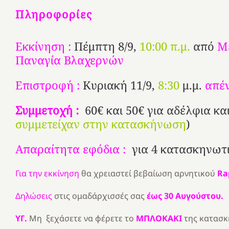
Πληροφορίες
Εκκίνηση :
Πέμπτη 8/9,
10:00 π.μ.
από
Μ
Παναγία Βλαχερνών
Επιστροφή :
Κυριακή 11/9,
8:30
μ.μ.
απέν
Συμμετοχή :
60€ και 50€ για αδέλφια κα
συμμετείχαν στην κατασκήνωση
)
Απαραίτητα εφόδια :
για 4 κατασκηνωτι
Για την εκκίνηση
θα χρειαστεί βεβαίωση αρνητικού
Rap
Δηλώσεις
στις ομαδάρχισσές σας
έως 30 Αυγούστου.
ΥΓ.
Μη ξεχάσετε να φέρετε το
ΜΠΛΟΚΑΚΙ
της κατασκ