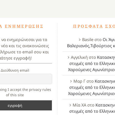
ΤΑ ΕΝΗΜΈΡΩΣΗΣ
ΠΡΌΣΦΑΤΑ ΣΧ
ς να ενημερώνεσαι για τα
Basile
στο
Οι Άγι
 νέα και τις ανακοινώσεις
Βαλεριανός,Τιβούρτιος κ
πλήρωσε το email σου και
Αγγελική
στο
Κατασκη
πάτησε εγγραφή!
στιγμές από το Ελληνικ
Χαρούμενες Αγωνίστριε
Διεύθυνση email
Μαρ Γ
στο
Κατασκην
στιγμές από το Ελληνικ
ing I accept the privacy rules
Χαρούμενες Αγωνίστριε
of this site
Μία ΧΑ
στο
Κατασκην
στιγμές από το Ελληνικ