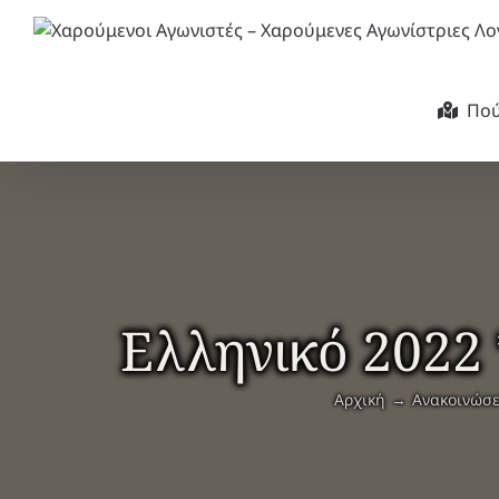
Μετάβαση
στο
περιεχόμενο
Πού
Ελληνικό 2022
Αρχική
Ανακοινώσε