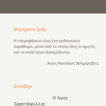
Μηνύματα ζωής
Η υπερηφάνεια είναι ένα ορθάνοικτο
παράθυρο, μέσα από το οποίο όλες οι αρετές
και τα καλά έργα εξανεμίζονται.
Άγιος Νικόλαος Βελιμίροβιτς
Με
τραγούδι
Συναξάρι
Μια
και
Κατασκηνωτικές
χρονιά
καρδιά
στιγμές
Ο Άγιος
αναμνήσεων…
στο
από
Τριαντάφυλλος
ένα
Νοσοκομείο
το