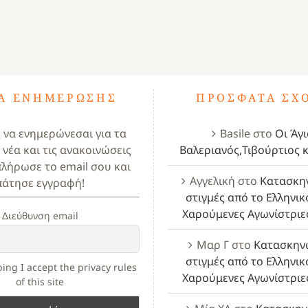
ΤΑ ΕΝΗΜΈΡΩΣΗΣ
ΠΡΌΣΦΑΤΑ ΣΧ
ς να ενημερώνεσαι για τα
Basile
στο
Οι Άγι
 νέα και τις ανακοινώσεις
Βαλεριανός,Τιβούρτιος κ
πλήρωσε το email σου και
Αγγελική
στο
Κατασκη
πάτησε εγγραφή!
στιγμές από το Ελληνικ
Χαρούμενες Αγωνίστριε
Διεύθυνση email
Μαρ Γ
στο
Κατασκην
στιγμές από το Ελληνικ
ing I accept the privacy rules
Χαρούμενες Αγωνίστριε
of this site