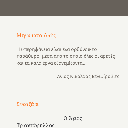
Μηνύματα ζωής
Η υπερηφάνεια είναι ένα ορθάνοικτο
παράθυρο, μέσα από το οποίο όλες οι αρετές
και τα καλά έργα εξανεμίζονται.
Άγιος Νικόλαος Βελιμίροβιτς
Με
τραγούδι
Συναξάρι
Μια
και
Κατασκηνωτικές
χρονιά
καρδιά
στιγμές
Ο Άγιος
αναμνήσεων…
στο
από
Τριαντάφυλλος
ένα
Νοσοκομείο
το