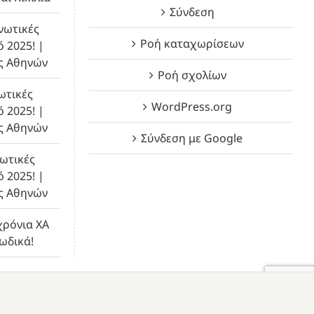
Σύνδεση
νωτικές
Ροή καταχωρίσεων
ό 2025! |
ς Αθηνών
Ροή σχολίων
ωτικές
WordPress.org
ό 2025! |
ς Αθηνών
Σύνδεση με Google
ωτικές
ό 2025! |
ς Αθηνών
χρόνια ΧΑ
λωδικά!