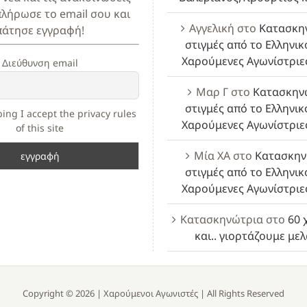
πλήρωσε το email σου και
Αγγελική
στο
Κατασκη
πάτησε εγγραφή!
στιγμές από το Ελληνικ
Χαρούμενες Αγωνίστριε
Διεύθυνση email
Μαρ Γ
στο
Κατασκην
στιγμές από το Ελληνικ
ing I accept the privacy rules
Χαρούμενες Αγωνίστριε
of this site
Μία ΧΑ
στο
Κατασκην
στιγμές από το Ελληνικ
Χαρούμενες Αγωνίστριε
Κατασκηνώτρια
στο
60 
και.. γιορτάζουμε με
Copyright ©
2026 |
Χαρούμενοι Αγωνιστές
| All Rights Reserved