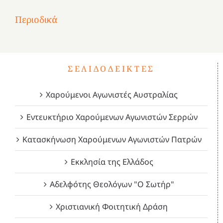
Επανάσταση
Σύμψυχοι,
Σύμψυχοι,
Σύμψυχοι,
2
του
Δεκέμβριος
Μάιος
Μάρτιος
Περιοδικά
3
1821
2023!
2023!
2023!
4
ΣΕΛΙΔΟΔΕΊΚΤΕΣ
Χαρούμενοι Αγωνιστές Αυστραλίας
Εντευκτήριο Χαρούμενων Αγωνιστών Σερρών
Κατασκήνωση Χαρούμενων Αγωνιστών Πατρών
Εκκλησία της Ελλάδος
Αδελφότης Θεολόγων "Ο Σωτήρ"
Χριστιανική Φοιτητική Δράση