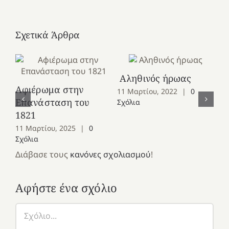
Σχετικά Άρθρα
Αληθινός ήρωας
Αφιέρωμα στην
11 Μαρτίου, 2022
|
0
Επανάσταση του
Σχόλια
Σ
1821
«Γ
11 Μαρτίου, 2025
|
0
εκ
Σχόλια
νι
Διάβασε τους
κανόνες σχολιασμού
!
10
Σχ
Αφήστε ένα σχόλιο
Σχόλιο