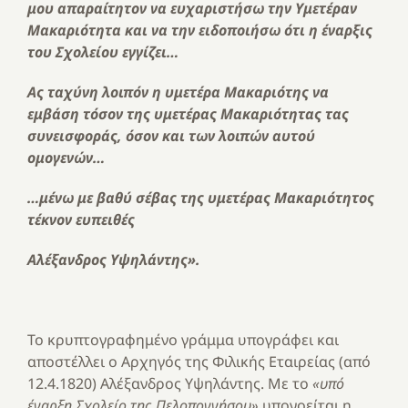
μου απαραίτητον να ευχαριστήσω την Υμετέραν
Μακαριότητα και να την ειδοποιήσω ότι η έναρξις
του Σχολείου εγγίζει…
Ας ταχύνη λοιπόν η υμετέρα Μακαριότης να
εμβάση τόσον της υμετέρας Μακαριότητας τας
συνεισφοράς, όσον και των λοιπών αυτού
ομογενών…
…μένω με βαθύ σέβας της υμετέρας Μακαριότητος
τέκνον ευπειθές
Αλέξανδρος Υψηλάντης».
Το κρυπτογραφημένο γράμμα υπογράφει και
αποστέλλει ο Αρχηγός της Φιλικής Εταιρείας (από
12.4.1820) Αλέξανδρος Υψηλάντης. Με το
«υπό
έναρξη Σχολείο της Πελοποννήσου»
υπονοείται η