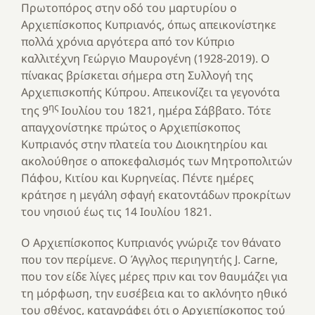
Πρωτοπόρος στην οδό του μαρτυρίου ο
Αρχιεπίσκοπος Κυπριανός, όπως απεικονίστηκε
πολλά χρόνια αργότερα από τον Κύπριο
καλλιτέχνη Γεώργιο Μαυρογένη (1928-2019). Ο
πίνακας βρίσκεται σήμερα στη Συλλογή της
Αρχιεπισκοπής Κύπρου. Απεικονίζει τα γεγονότα
ης
της 9
Ιουλίου του 1821, ημέρα Σάββατο. Τότε
απαγχονίστηκε πρώτος ο Αρχιεπίσκοπος
Κυπριανός στην πλατεία του Διοικητηρίου και
ακολούθησε ο αποκεφαλισμός των Μητροπολιτών
Πάφου, Κιτίου και Κυρηνείας. Πέντε ημέρες
κράτησε η μεγάλη σφαγή εκατοντάδων προκρίτων
του νησιού έως τις 14 Ιουλίου 1821.
Ο Αρχιεπίσκοπος Κυπριανός γνώριζε τον θάνατο
που τον περίμενε. Ο Άγγλος περιηγητής J. Carne,
που τον είδε λίγες μέρες πριν και τον θαυμάζει για
τη μόρφωση, την ευσέβεια και το ακλόνητο ηθικό
του σθένος, καταγράφει ότι ο Αρχιεπίσκοπος τού