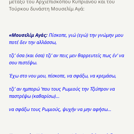
μεταξύ του Αρχιεπισκόπου Κυπριανού και του
Τούρκου δυνάστη Μουσελίμ Αγά:
«Μουσελίμ Αγάς:
Πίσκοπε, γιώ (εγώ) την γνώμην μου
ποτέ δεν την αλλάσσω,
τζι’ όσα (και όσα) τζι’ αν πεις μεν θαρρευτείς πως έν’ να
σου πιστέψω.
Έχω στο νου μου, πίσκοπε, να σφάξω, να κρεμάσω,
τζι’ αν ημπορώ ’που τους Ρωμιούς την Τζιύπρον να
παστρέψω (καθαρίσω)…
να σφάξω τους Ρωμιούς, ψυχήν να μην αφήσω…