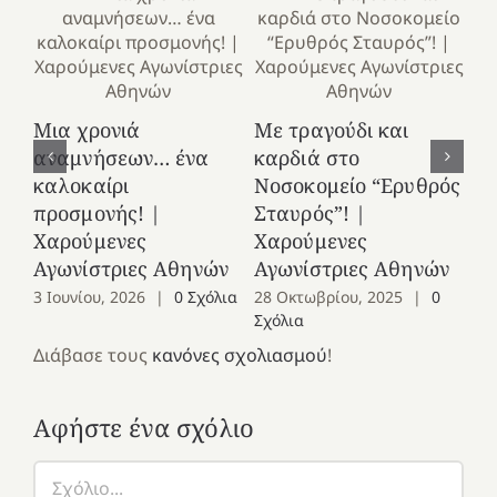
Κ
Μια χρονιά
Με τραγούδι και
στ
αναμνήσεων… ένα
καρδιά στο
Ελ
καλοκαίρι
Νοσοκομείο “Ερυθρός
Χ
προσμονής! |
Σταυρός”! |
Αγ
Χαρούμενες
Χαρούμενες
25
Αγωνίστριες Αθηνών
Αγωνίστριες Αθηνών
Co
3 Ιουνίου, 2026
|
0 Σχόλια
28 Οκτωβρίου, 2025
|
0
Σχόλια
Διάβασε τους
κανόνες σχολιασμού
!
Αφήστε ένα σχόλιο
Σχόλιο