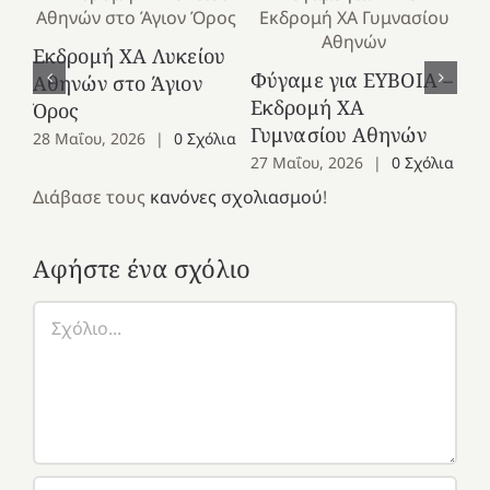
Εκδρομή ΧΑ Λυκείου
Ε
Φύγαμε για ΕΥΒΟΙΑ –
Αθηνών στο Άγιον
Χε
Εκδρομή ΧΑ
Όρος
27
Γυμνασίου Αθηνών
28 Μαΐου, 2026
|
0 Σχόλια
27 Μαΐου, 2026
|
0 Σχόλια
Διάβασε τους
κανόνες σχολιασμού
!
Αφήστε ένα σχόλιο
Σχόλιο