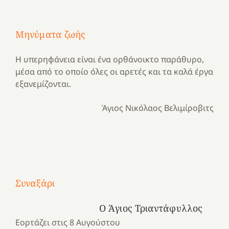
Μηνύματα ζωής
Η υπερηφάνεια είναι ένα ορθάνοικτο παράθυρο,
μέσα από το οποίο όλες οι αρετές και τα καλά έργα
εξανεμίζονται.
Άγιος Νικόλαος Βελιμίροβιτς
Με
τραγούδι
Μια
και
Κατασκηνωτικές
Συναξάρι
χρονιά
καρδιά
στιγμές
αναμνήσεων…
στο
από
Ο Άγιος Τριαντάφυλλος
ένα
Νοσοκομείο
το
Εορτάζει στις 8 Αυγούστου
καλοκαίρι
“Ερυθρός
Ελληνικό