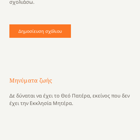
σχολιάσω.
Μηνύματα ζωής
Δε δύναται να έχει το Θεό Πατέρα, εκείνος που δεν
έχει την Εκκλησία Μητέρα.
Με