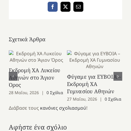
Facebook
X
Email
Σχετικά Άρθρα
Εκδρομή ΧΑ Λυκείου
Ε
Φύγαμε για ΕΥΒΟΙΑ –
Αθηνών στο Άγιον
Χε
Εκδρομή ΧΑ
Όρος
27
Γυμνασίου Αθηνών
28 Μαΐου, 2026
|
0 Σχόλια
27 Μαΐου, 2026
|
0 Σχόλια
Διάβασε τους
κανόνες σχολιασμού
!
Αφήστε ένα σχόλιο