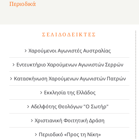
του
Δεκέμβριος
Μάιος
Μάρτιος
Περιοδικά
3
1821
2023!
2023!
2023!
4
ΣΕΛΙΔΟΔΕΊΚΤΕΣ
Χαρούμενοι Αγωνιστές Αυστραλίας
Εντευκτήριο Χαρούμενων Αγωνιστών Σερρών
Κατασκήνωση Χαρούμενων Αγωνιστών Πατρών
Εκκλησία της Ελλάδος
Αδελφότης Θεολόγων "Ο Σωτήρ"
Χριστιανική Φοιτητική Δράση
Περιοδικό «Προς τη Νίκη»