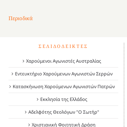
στην
1
Επανάσταση
Σύμψυχοι,
Σύμψυχοι,
Σύμψυχοι,
2
του
Δεκέμβριος
Μάιος
Μάρτιος
Περιοδικά
3
1821
2023!
2023!
2023!
4
ΣΕΛΙΔΟΔΕΊΚΤΕΣ
Χαρούμενοι Αγωνιστές Αυστραλίας
Εντευκτήριο Χαρούμενων Αγωνιστών Σερρών
Κατασκήνωση Χαρούμενων Αγωνιστών Πατρών
Εκκλησία της Ελλάδος
Αδελφότης Θεολόγων "Ο Σωτήρ"
Χριστιανική Φοιτητική Δράση