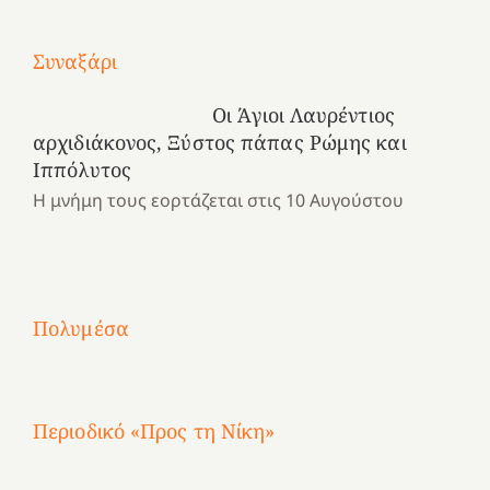
Με
Συναξάρι
τραγούδι
Μια
και
Κατασκηνωτικές
Οι Άγιοι Λαυρέντιος
χρονιά
καρδιά
στιγμές
αρχιδιάκονος, Ξύστος πάπας Ρώμης και
αναμνήσεων…
στο
από
Ιππόλυτος
ένα
Νοσοκομείο
το
Η μνήμη τους εορτάζεται στις 10 Αυγούστου
καλοκαίρι
“Ερυθρός
Ελληνικό
προσμονής!
Σταυρός”!
2025!
|
|
|
1
Χαρούμενες
Χαρούμενες
Χαρούμενες
«50
2
Αγωνίστριες
Αγωνίστριες
Αγωνίστριες
χρόνια
Πολυμέσα
3
Αθηνών
Αθηνών
Αθηνών
καρτερούμεν»
4
Περιοδικό «Προς τη Νίκη»
Αφιέρωμα