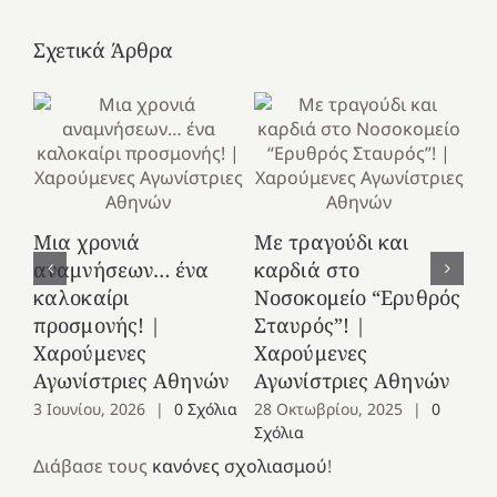
Σχετικά Άρθρα
Κ
Μια χρονιά
Με τραγούδι και
στ
αναμνήσεων… ένα
καρδιά στο
Ελ
καλοκαίρι
Νοσοκομείο “Ερυθρός
Χ
προσμονής! |
Σταυρός”! |
Αγ
Χαρούμενες
Χαρούμενες
25
Αγωνίστριες Αθηνών
Αγωνίστριες Αθηνών
Co
3 Ιουνίου, 2026
|
0 Σχόλια
28 Οκτωβρίου, 2025
|
0
Σχόλια
Διάβασε τους
κανόνες σχολιασμού
!