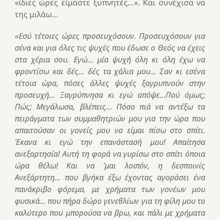
«ίδιες ώρες είμαστε ξυπνητές…». Και συνέχισα να
της μιλάω…
«Εσύ τέτοιες ώρες προσευχόσουν. Προσευχόσουν για
σένα και για όλες τις ψυχές που έδωσε ο Θεός να έχεις
στα χέρια σου. Εγώ… μία ψυχή όλη κι όλη έχω να
φροντίσω και δές… δές τα χάλια μου… Σαν κι εσένα
τέτοια ώρα, πόσες άλλες ψυχές ξαγρυπνούν στην
προσευχή… Ξαγρύπνησα κι εγώ απόψε…Πού όμως;
Πώς; Μεγάλωσα, βλέπεις… Πόσο πιά να αντέξω τα
πειράγματα των συμμαθητριών μου για την ώρα που
απαιτούσαν οι γονείς μου να είμαι πίσω στο σπίτι.
Έκανα κι εγώ την επανάστασή μου! Απαίτησα
ανεξαρτησία! Αυτή τη φορά να γυρίσω στο σπίτι όποια
ώρα θέλω! Και να ’μαι λοιπόν, η δεσποινίς
Ανεξάρτητη… που βγήκα έξω έχοντας αγοράσει ένα
πανάκριβο φόρεμα, με χρήματα των γονέων μου
φυσικά… που πήρα δώρο γενεθλίων για τη φίλη μου το
καλύτερο που μπορούσα να βρω, και πάλι με χρήματα