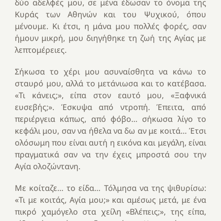
δύο αδελφές μου, σε μένα έδωσαν το όνομα της
Κυράς των Αθηνών και του Ψυχικού, όπου
μένουμε. Κι έτσι, η μάνα μου πολλές φορές, σαν
ήμουν μικρή, μου διηγήθηκε τη ζωή της Αγίας με
λεπτομέρειες.
Σήκωσα το χέρι μου ασυναίσθητα να κάνω το
σταυρό μου, αλλά το μετάνιωσα και το κατέβασα.
«Τι κάνεις;», είπα στον εαυτό μου, «Ξαφνικά
ευσεβής;». Έσκυψα από ντροπή. Έπειτα, από
περιέργεια κάπως, από φόβο… σήκωσα λίγο το
κεφάλι μου, σαν να ήθελα να δω αν με κοιτά… Έτσι
ολόσωμη που είναι αυτή η εικόνα και μεγάλη, είναι
πραγματικά σαν να την έχεις μπροστά σου την
Αγία ολοζώντανη.
Με κοίταζε… το είδα… Τόλμησα να της ψιθυρίσω:
«Τι με κοιτάς, Αγία μου;» και αμέσως μετά, με ένα
πικρό χαμόγελο στα χείλη «Βλέπεις;», της είπα,