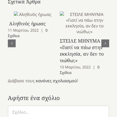
Σχετικά Άρθρα
Αληθινός ήρωας
Έν
11 Μαρτίου, 2022
|
0
τη
Σχόλια
ΣΤΕΙΛΕ ΜΗΝΥΜΑ
9 
«Γιατί να πάω στην
Σχ
εκκλησία, αν δεν το
νιώθω;»
10 Μαρτίου, 2022
|
0
Σχόλια
Διάβασε τους
κανόνες σχολιασμού
!
Αφήστε ένα σχόλιο
Σχόλιο