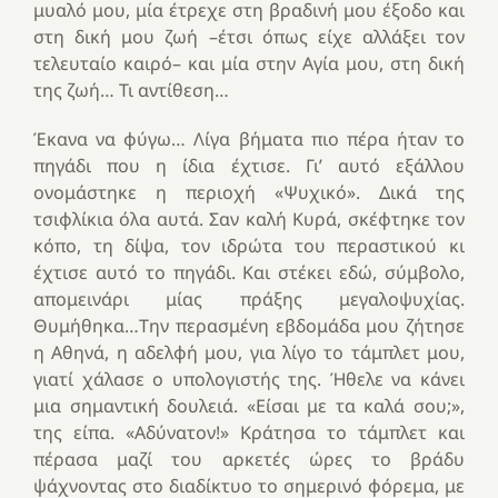
μυαλό μου, μία έτρεχε στη βραδινή μου έξοδο και
στη δική μου ζωή –έτσι όπως είχε αλλάξει τον
τελευταίο καιρό– και μία στην Αγία μου, στη δική
της ζωή… Τι αντίθεση…
Έκανα να φύγω… Λίγα βήματα πιο πέρα ήταν το
πηγάδι που η ίδια έχτισε. Γι’ αυτό εξάλλου
ονομάστηκε
η περιοχή «Ψυχικό». Δικά της
τσιφλίκια όλα αυτά. Σαν καλή Κυρά, σκέφτηκε τον
κόπο, τη δίψα, τον ιδρώτα του περαστικού κι
έχτισε αυτό το πηγάδι. Και στέκει εδώ, σύμβολο,
απομεινάρι μίας πράξης μεγαλοψυχίας.
Θυμήθηκα…Την περασμένη εβδομάδα μου ζήτησε
η Αθηνά, η αδελφή μου, για λίγο το τάμπλετ μου,
γιατί χάλασε ο υπολογιστής της. Ήθελε να κάνει
μια σημαντική δουλειά. «Είσαι με τα καλά σου;»,
της είπα. «Αδύνατον!» Κράτησα το τάμπλετ και
πέρασα μαζί του αρκετές ώρες το βράδυ
ψάχνοντας στο διαδίκτυο το σημερινό φόρεμα, με