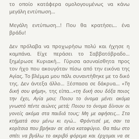
το οποίο κατάφερα ομολογουμένως να κάνω
μεγάλη εντύπωση…
Μεγάλη εντύπωση…! Που θα κρατήσει… ένα
βράδυ!
Δεν πρόλαβα να προχωρήσω πολύ και ήχησε η
καμπάνα. Είχε περάσει το Σαββατόβραδο…
ξημέρωσε Κυριακή… Γύρισα ασυναίσθητα προς
τον ήχο που ακουγόταν πίσω από την εικόνα της
Αγίας. Το βλέμμα μου πάλι συναντήθηκε με το δικό
της. Δεν άντεξα άλλο… Ξέσπασα σε δάκρυα…
«Τη
δική σου φήμη»,
της είπα…
«τη δική σου δόξα ποιος
την έχει, Αγία μου; Ποιου το όνομα μένει ακόμα
γνωστό πέντε αιώνες μετά; Ποιου το όνομα δίνουν οι
γονείς ακόμα στα παιδιά τους; Μη με αφήσεις… Στα
κτήματά σου μένω κι εγώ… Φρόντισέ με, σαν τα
κορίτσια που βρήκαν σε σένα καταφύγιο. Θα πάω στο
σπίτι να βγάλω το ακριβό φόρεμα και έρχομαι να σε