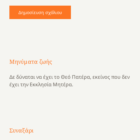
Μηνύματα ζωής
Δε δύναται να έχει το Θεό Πατέρα, εκείνος που δεν
έχει την Εκκλησία Μητέρα.
Με
τραγούδι
Συναξάρι
Μια
και
Κατασκηνωτικές