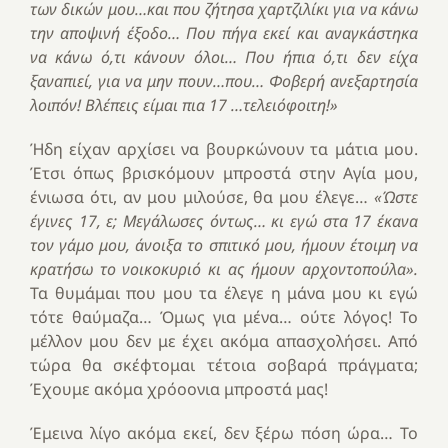
των δικών μου…και που ζήτησα χαρτζιλίκι για να κάνω
την αποψινή έξοδο… Που πήγα εκεί και αναγκάστηκα
να κάνω ό,τι κάνουν όλοι… Που ήπια ό,τι δεν είχα
ξαναπιεί, για να μην πουν…που… Φοβερή ανεξαρτησία
λοιπόν! Βλέπεις είμαι πια 17 …τελειόφοιτη!»
Ήδη είχαν αρχίσει να βουρκώνουν τα μάτια μου.
Έτσι όπως βρισκόμουν μπροστά στην Αγία μου,
ένιωσα ότι, αν μου μιλούσε, θα μου έλεγε…
«Ώστε
έγινες 17, ε; Μεγάλωσες όντως… κι εγώ στα 17 έκανα
τον γάμο μου, άνοιξα το σπιτικό μου, ήμουν έτοιμη να
κρατήσω το νοικοκυριό κι ας ήμουν αρχοντοπούλα».
Τα θυμάμαι που μου τα έλεγε η μάνα μου κι εγώ
τότε θαύμαζα… Όμως για μένα… ούτε λόγος! Το
μέλλον μου δεν με έχει ακόμα απασχολήσει. Από
τώρα θα σκέφτομαι τέτοια σοβαρά πράγματα;
Έχουμε ακόμα χρόοονια μπροστά μας!
Έμεινα λίγο ακόμα εκεί, δεν ξέρω πόση ώρα… Το