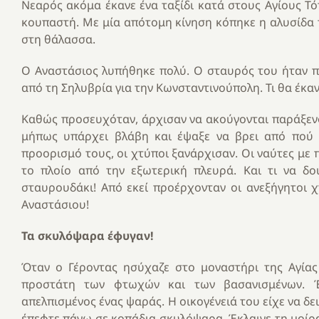
Νεαρός ακόμα έκανε ένα ταξίδι κατά στους Αγίους Τό
κουπαστή. Με μία απότομη κίνηση κόπηκε η αλυσίδα 
στη θάλασσα.
Ο Αναστάσιος λυπήθηκε πολύ. Ο σταυρός του ήταν πολ
από τη Σηλυβρία για την Κωνσταντινούπολη. Τι θα έκα
Καθώς προσευχόταν, άρχισαν να ακούγονται παράξεν
μήπως υπάρχει βλάβη και έψαξε να βρει από πού 
προορισμό τους, οι χτύποι ξανάρχισαν. Οι ναύτες με 
το πλοίο από την εξωτερική πλευρά. Και τι να δο
σταυρουδάκι! Από εκεί προέρχονταν οι ανεξήγητοι 
Αναστάσιου!
Τα σκυλόψαρα έφυγαν!
Όταν ο Γέροντας ησύχαζε στο μοναστήρι της Αγίας 
προστάτη των φτωχών και των βασανισμένων. 
απελπισμένος ένας ψαράς. Η οικογένειά του είχε να δει
έπεφτε πάνω σε κοπάδια σκυλόψαρα. Έκλαιγε τη μοίρα 