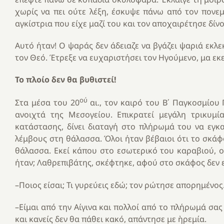
χωρίς να πει ούτε λέξη, έσκυψε πάνω από τον πονε
αγκίστρια που είχε μαζί του και τον αποχαιρέτησε δίν
Αυτό ήταν! Ο ψαράς δεν άδειαζε να βγάζει ψαριά εκλε
τον Θεό. Έτρεξε να ευχαριστήσει τον Ηγούμενο, μα εκε
Το πλοίο δεν θα βυθιστεί!
ού
Στα μέσα του 20
αι., τον καιρό του Β΄ Παγκοσμίου 
ανοιχτά της Μεσογείου. Επικρατεί μεγάλη τρικυμί
κατάστασης, δίνει διαταγή στο πλήρωμά του να εγκα
λέμβους στη θάλασσα. Όλοι ήταν βέβαιοι ότι το σκάφ
θάλασσα. Εκεί κάπου στο εσωτερικό του καραβιού, ο
ήταν; Λαθρεπιβάτης, σκέφτηκε, αφού στο σκάφος δεν ε
–Ποιος είσαι; Τι γυρεύεις εδώ; τον ρώτησε απορημένος
–Είμαι από την Αίγινα και πολλοί από το πλήρωμά σας
και κανείς δεν θα πάθει κακό, απάντησε με ἠρεμία.