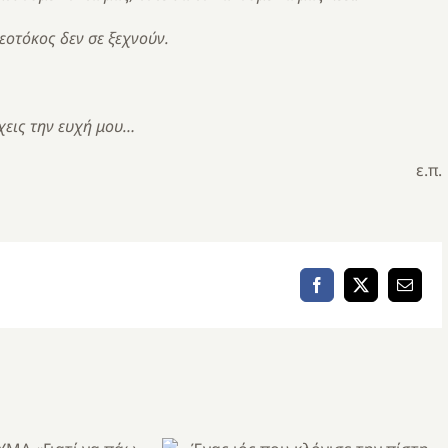
οτόκος δεν σε ξεχνούν.
᾿χεις την ευχή μου…
ε.π.
Facebook
X
Email