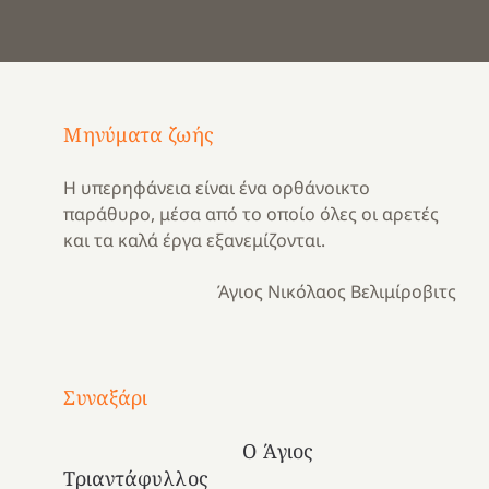
Μηνύματα ζωής
Η υπερηφάνεια είναι ένα ορθάνοικτο
παράθυρο, μέσα από το οποίο όλες οι αρετές
και τα καλά έργα εξανεμίζονται.
Άγιος Νικόλαος Βελιμίροβιτς
Με
τραγούδι
Συναξάρι
Μια
και
Κατασκηνωτικές
χρονιά
καρδιά
στιγμές
Ο Άγιος
αναμνήσεων…
στο
από
Τριαντάφυλλος
ένα
Νοσοκομείο
το