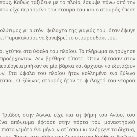
πους. Καθώς ταξίδευε με το πλοίο, έσκυψε πάνω από την
που είχε περασμένο τον σταυρό του και ο σταυρός έπεσε
ύτιμος γι’ αυτόν∙ φυλαχτό της γιαγιάς του, όταν έφυγε
νε; Παρακαλούσε να ξαναβρεί το σταυρουδάκι του.
οι χτύποι στα ύφαλα του πλοίου. Το πλήρωμα ανησύχησε
προέρχονταν. Δεν βρέθηκε τίποτε. Όταν έφτασαν στον
περιέργεια μπήκαν σε μία βάρκα και άρχισαν να εξετάζουν
υν! Στα ύφαλα του πλοίου ήταν κολλημένο ένα ξύλινο
χτύποι. Ο ξύλινος σταυρός ήταν το φυλαχτό του νεαρού
Τριάδος στην Αίγινα, είχε πια τη φήμη του Αγίου, του
Ένα απόγευμα έφτασε στην πόρτα του μοναστηριού
 πιάτο γεμάτο ένα μήνα, γιατί όπου κι αν έριχνε τα δίχτυα,
του. Έπεσε στα πόδια του Δεσπότη για βοήθεια. Εκεῖνος,