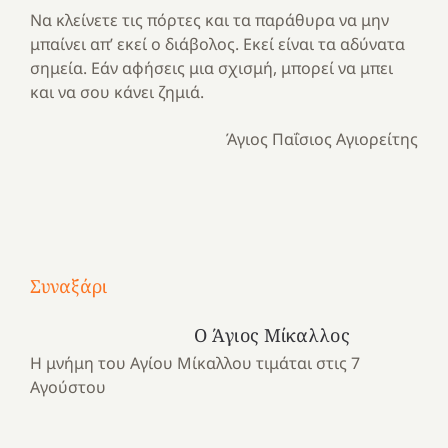
Να κλείνετε τις πόρτες και τα παράθυρα να μην
μπαίνει απ’ εκεί ο διάβολος. Εκεί είναι τα αδύνατα
σημεία. Εάν αφήσεις μια σχισμή, μπορεί να μπει
και να σου κάνει ζημιά.
Άγιος Παΐσιος Αγιορείτης
Με
τραγούδι
Συναξάρι
Μια
και
Κατασκηνωτικές
χρονιά
καρδιά
στιγμές
Ο Άγιος Μίκαλλος
αναμνήσεων…
στο
από
Η μνήμη του Αγίου Μίκαλλου τιμάται στις 7
ένα
Νοσοκομείο
το
Αγούστου
καλοκαίρι
“Ερυθρός
Ελληνικό
προσμονής!
Σταυρός”!
2025!
|
|
|