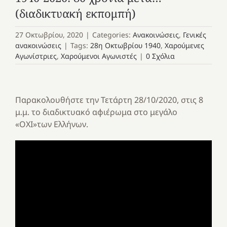
(διαδικτυακή εκπομπή)
27 Οκτωβρίου, 2020
|
Categories:
Ανακοινώσεις
,
Γενικές
ανακοινώσεις
|
Tags:
28η Οκτωβρίου 1940
,
Χαρούμενες
Αγωνίστριες
,
Χαρούμενοι Αγωνιστές
|
0 Σχόλια
Παρακολουθήστε την Τετάρτη 28/10/2020, στις 8
μ.μ. το διαδικτυακό αφιέρωμα στο μεγάλο
«ΟΧΙ»των Ελλήνων.