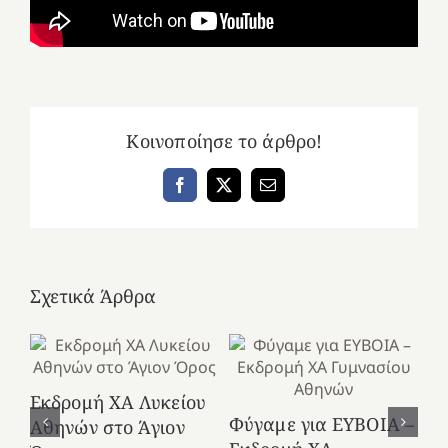
Κοινοποίησε το άρθρο!
Facebook
X
Email
Σχετικά Άρθρα
Εκδρομή ΧΑ Λυκείου
Ε
Φύγαμε για ΕΥΒΟΙΑ –
Αθηνών στο Άγιον
Χε