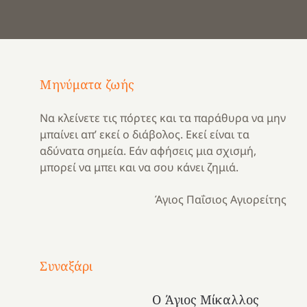
Μηνύματα ζωής
Να κλείνετε τις πόρτες και τα παράθυρα να μην
μπαίνει απ’ εκεί ο διάβολος. Εκεί είναι τα
αδύνατα σημεία. Εάν αφήσεις μια σχισμή,
μπορεί να μπει και να σου κάνει ζημιά.
Άγιος Παΐσιος Αγιορείτης
Με
τραγούδι
Συναξάρι
Μια
και
Κατασκηνωτικές
χρονιά
καρδιά
στιγμές
Ο Άγιος Μίκαλλος
αναμνήσεων…
στο
από