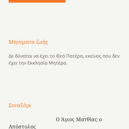
Μηνύματα ζωής
Δε δύναται να έχει το Θεό Πατέρα, εκείνος που δεν
έχει την Εκκλησία Μητέρα.
Με
τραγούδι
Συναξάρι
Μια
και
Κατασκηνωτικές
χρονιά
καρδιά
στιγμές
Ο Άγιος Ματθίας ο
αναμνήσεων…
στο
από
Απόστολος
ένα
Νοσοκομείο
το