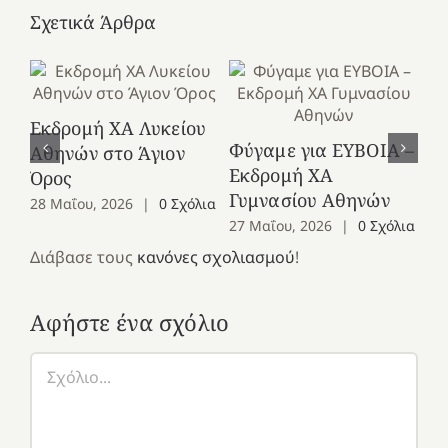
Σχετικά Άρθρα
Εκδρομή ΧΑ Λυκείου
Ε
Φύγαμε για ΕΥΒΟΙΑ –
Αθηνών στο Άγιον
Χε
Εκδρομή ΧΑ
Όρος
27
Γυμνασίου Αθηνών
28 Μαΐου, 2026
|
0 Σχόλια
27 Μαΐου, 2026
|
0 Σχόλια
Διάβασε τους
κανόνες σχολιασμού
!
Αφήστε ένα σχόλιο
Σχόλιο