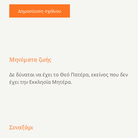
Μηνύματα ζωής
Δε δύναται να έχει το Θεό Πατέρα, εκείνος που δεν
έχει την Εκκλησία Μητέρα.
Με
τραγούδι
Συναξάρι
Μια
και
Κατασκηνωτικές
χρονιά
καρδιά
στιγμές