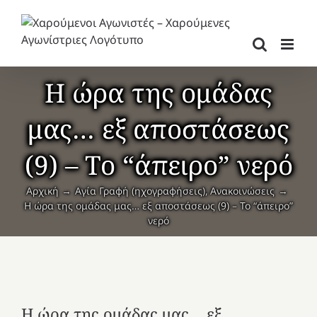
Μετάβαση
στο
περιεχόμενο
Η ώρα της ομάδας
μας… εξ αποστάσεως
(9) – Το “άπειρο” νερό
Αρχική
Αγία Γραφή (ηχογραφήσεις)
Ανακοινώσεις
Η ώρα της ομάδας μας… εξ αποστάσεως (9) – Το “άπειρο”
νερό
Η ώρα της ομάδας μας… εξ