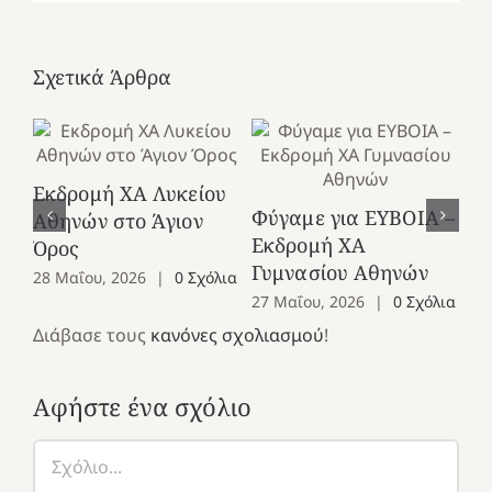
Σχετικά Άρθρα
Εκδρομή ΧΑ Λυκείου
Ε
Φύγαμε για ΕΥΒΟΙΑ –
Αθηνών στο Άγιον
Χε
Εκδρομή ΧΑ
Όρος
27
Γυμνασίου Αθηνών
28 Μαΐου, 2026
|
0 Σχόλια
27 Μαΐου, 2026
|
0 Σχόλια
Διάβασε τους
κανόνες σχολιασμού
!
Αφήστε ένα σχόλιο
Σχόλιο