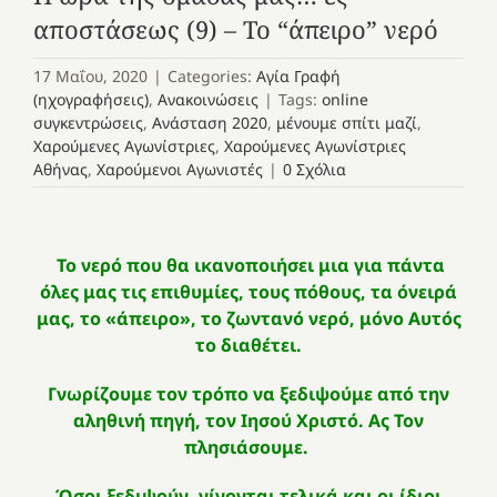
αποστάσεως (9) – Το “άπειρο” νερό
17 Μαΐου, 2020
|
Categories:
Αγία Γραφή
(ηχογραφήσεις)
,
Ανακοινώσεις
|
Tags:
online
συγκεντρώσεις
,
Ανάσταση 2020
,
μένουμε σπίτι μαζί
,
Χαρούμενες Αγωνίστριες
,
Χαρούμενες Αγωνίστριες
Αθήνας
,
Χαρούμενοι Αγωνιστές
|
0 Σχόλια
Το νερό που θα ικανοποιήσει μια για πάντα
όλες μας τις επιθυμίες, τους πόθους, τα όνειρά
μας, το «άπειρο», το ζωντανό νερό, μόνο Αυτός
το διαθέτει.
Γνωρίζουμε τον τρόπο να ξεδιψούμε από την
αληθινή πηγή, τον Ιησού Χριστό. Ας Τον
πλησιάσουμε.
Όσοι ξεδιψούν, γίνονται τελικά και οι ίδιοι