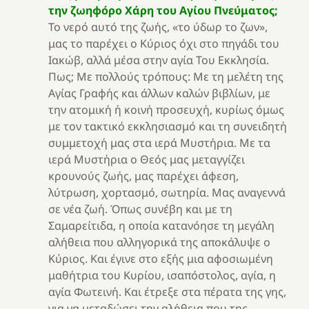
την ζωηφόρο Χάρη του Αγίου Πνεύματος;
Το νερό αυτό της ζωής, «το ύδωρ το ζων»,
μας το παρέχει ο Κύριος όχι στο πηγάδι του
Ιακώβ, αλλά μέσα στην αγία Του Εκκλησία.
Πως; Με πολλούς τρόπους: Με τη μελέτη της
Αγίας Γραφής και άλλων καλών βιβλίων, με
την ατομική ή κοινή προσευχή, κυρίως όμως
με τον τακτικό εκκλησιασμό και τη συνειδητή
συμμετοχή μας στα ιερά Μυστήρια. Με τα
ιερά Μυστήρια ο Θεός μας μεταγγίζει
κρουνούς ζωής, μας παρέχει άφεση,
λύτρωση, χορτασμό, σωτηρία. Μας αναγεννά
σε νέα ζωή. Όπως συνέβη και με τη
Σαμαρείτιδα, η οποία κατανόησε τη μεγάλη
αλήθεια που αλληγορικά της αποκάλυψε ο
Κύριος. Και έγινε στο εξής μια αφοσιωμένη
μαθήτρια του Κυρίου, ισαπόστολος, αγία, η
αγία Φωτεινή. Και έτρεξε στα πέρατα της γης,
για να μεταδώσει την αλήθεια που της