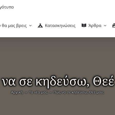
 θα μας βρεις
Κατασκηνώσεις
Άρθρα
να σε κηδεύσω, Θεέ
Αρχική
Τα νέα μας
Πώς να σε κηδεύσω, Θεέ μου;