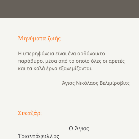
Μηνύματα ζωής
Η υπερηφάνεια είναι ένα ορθάνοικτο
παράθυρο, μέσα από το οποίο όλες οι αρετές
και τα καλά έργα εξανεμίζονται.
Άγιος Νικόλαος Βελιμίροβιτς
Με
τραγούδι
Συναξάρι
Μια
και
Κατασκηνωτικές
χρονιά
καρδιά
στιγμές
Ο Άγιος
αναμνήσεων…
στο
από
Τριαντάφυλλος
ένα
Νοσοκομείο
το