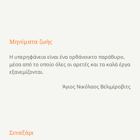
Μηνύματα ζωής
Η υπερηφάνεια είναι ένα ορθάνοικτο παράθυρο,
μέσα από το οποίο όλες οι αρετές και τα καλά έργα
εξανεμίζονται.
Άγιος Νικόλαος Βελιμίροβιτς
Με
τραγούδι
Μια
και
Κατασκηνωτικές
Συναξάρι
χρονιά
καρδιά
στιγμές