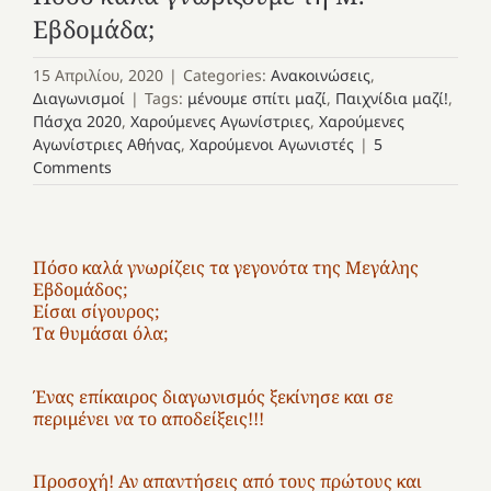
Εβδομάδα;
15 Απριλίου, 2020
|
Categories:
Ανακοινώσεις
,
Διαγωνισμοί
|
Tags:
μένουμε σπίτι μαζί
,
Παιχνίδια μαζί!
,
Πάσχα 2020
,
Χαρούμενες Αγωνίστριες
,
Χαρούμενες
Αγωνίστριες Αθήνας
,
Χαρούμενοι Αγωνιστές
|
5
Comments
Πόσο καλά γνωρίζεις τα γεγονότα της Μεγάλης
Εβδομάδος;
Είσαι σίγουρος;
Τα θυμάσαι όλα;
Ένας επίκαιρος διαγωνισμός ξεκίνησε και σε
περιμένει να το αποδείξεις!!!
Προσοχή! Αν απαντήσεις από τους πρώτους και