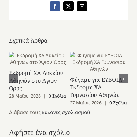
Facebook
X
Email
Σχετικά Άρθρα
Εκδρομή ΧΑ Λυκείου
Ε
Φύγαμε για ΕΥΒΟΙΑ –
Αθηνών στο Άγιον
Χε
Εκδρομή ΧΑ
Όρος
27
Γυμνασίου Αθηνών
28 Μαΐου, 2026
|
0 Σχόλια
27 Μαΐου, 2026
|
0 Σχόλια
Διάβασε τους
κανόνες σχολιασμού
!
Αφήστε ένα σχόλιο