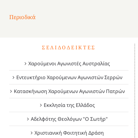
1
Επανάσταση
Σύμψυχοι,
Σύμψυχοι,
Σύμψυχοι,
2
του
Δεκέμβριος
Μάιος
Μάρτιος
Περιοδικά
3
1821
2023!
2023!
2023!
4
ΣΕΛΙΔΟΔΕΊΚΤΕΣ
Χαρούμενοι Αγωνιστές Αυστραλίας
Εντευκτήριο Χαρούμενων Αγωνιστών Σερρών
Κατασκήνωση Χαρούμενων Αγωνιστών Πατρών
Εκκλησία της Ελλάδος
Αδελφότης Θεολόγων "Ο Σωτήρ"
Χριστιανική Φοιτητική Δράση