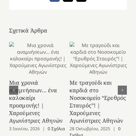
Σχετικά Άρθρα
Κ
Μια χρονιά
Με τραγούδι και
στ
αναμνήσεων… ένα
καρδιά στο
Ελ
καλοκαίρι
Νοσοκομείο “Ερυθρός
Χ
προσμονής! |
Σταυρός”! |
Αγ
Χαρούμενες
Χαρούμενες
25
Αγωνίστριες Αθηνών
Αγωνίστριες Αθηνών
Co
3 Ιουνίου, 2026
|
0 Σχόλια
28 Οκτωβρίου, 2025
|
0
Σχόλια