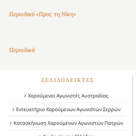
Περιοδικό «Προς τη Νίκη»
Αφιέρωμα
στην
1
Επανάσταση
Σύμψυχοι,
Σύμψυχοι,
Σύμψυχοι,
2
του
Δεκέμβριος
Μάιος
Μάρτιος
Περιοδικά
3
1821
2023!
2023!
2023!
4
ΣΕΛΙΔΟΔΕΊΚΤΕΣ
Χαρούμενοι Αγωνιστές Αυστραλίας
Εντευκτήριο Χαρούμενων Αγωνιστών Σερρών
Κατασκήνωση Χαρούμενων Αγωνιστών Πατρών