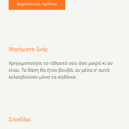
Μηνύματα ζωής
Χρησιμοποίησε το τάλαντό σου όσο μικρό κι αν
είναι. Τα δάση θα ήταν βουβά, αν μέσα σ’ αυτά
κελαηδούσαν μόνο τα αηδόνια.
Με
τραγούδι
Συναξάρι
Μια
και
Κατασκηνωτικές
χρονιά
καρδιά
στιγμές