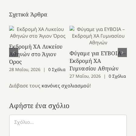
Σχετικά Άρθρα
Εκδρομή ΧΑ Λυκείου
Ε
Φύγαμε για ΕΥΒΟΙΑ –
Αθηνών στο Άγιον
Χε
Εκδρομή ΧΑ
Όρος
27
Γυμνασίου Αθηνών
28 Μαΐου, 2026
|
0 Σχόλια
27 Μαΐου, 2026
|
0 Σχόλια
Διάβασε τους
κανόνες σχολιασμού
!
Αφήστε ένα σχόλιο
Σχόλιο