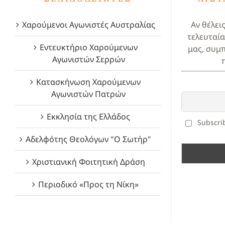
Χαρούμενοι Αγωνιστές Αυστραλίας
Αν θέλει
τελευταία
Εντευκτήριο Χαρούμενων
μας, συμ
Αγωνιστών Σερρών
Κατασκήνωση Χαρούμενων
Αγωνιστών Πατρών
Εκκλησία της Ελλάδος
Subscrib
Αδελφότης Θεολόγων "Ο Σωτήρ"
Χριστιανική Φοιτητική Δράση
Περιοδικό «Προς τη Νίκη»