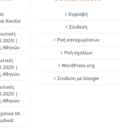
οι
Εγγραφή
αι Κικιλία
Σύνδεση
νωτικές
Ροή καταχωρίσεων
ό 2025! |
ς Αθηνών
Ροή σχολίων
ωτικές
WordPress.org
ό 2025! |
ς Αθηνών
Σύνδεση με Google
ωτικές
ό 2025! |
ς Αθηνών
χρόνια ΧΑ
λωδικά!