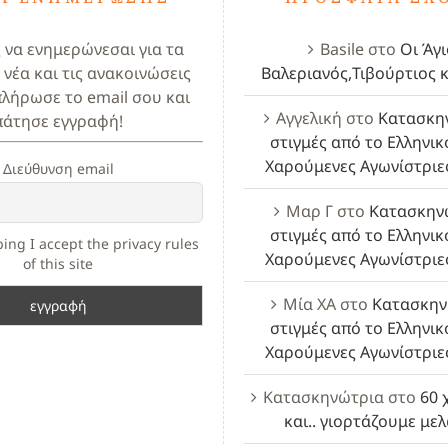
ς να ενημερώνεσαι για τα
Basile
στο
Οι Άγι
 νέα και τις ανακοινώσεις
Βαλεριανός,Τιβούρτιος κ
πλήρωσε το email σου και
Αγγελική
στο
Κατασκη
πάτησε εγγραφή!
στιγμές από το Ελληνικ
Χαρούμενες Αγωνίστριε
Διεύθυνση email
Μαρ Γ
στο
Κατασκην
στιγμές από το Ελληνικ
ing I accept the privacy rules
Χαρούμενες Αγωνίστριε
of this site
Μία ΧΑ
στο
Κατασκην
στιγμές από το Ελληνικ
Χαρούμενες Αγωνίστριε
Κατασκηνώτρια
στο
60 
και.. γιορτάζουμε με