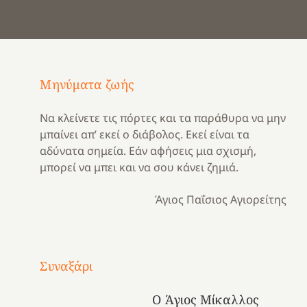
Μηνύματα ζωής
Να κλείνετε τις πόρτες και τα παράθυρα να μην
μπαίνει απ’ εκεί ο διάβολος. Εκεί είναι τα
αδύνατα σημεία. Εάν αφήσεις μια σχισμή,
μπορεί να μπει και να σου κάνει ζημιά.
Άγιος Παΐσιος Αγιορείτης
Με
τραγούδι
Συναξάρι
Μια
και
Κατασκηνωτικές
χρονιά
καρδιά
στιγμές
Ο Άγιος Μίκαλλος
αναμνήσεων…
στο
από