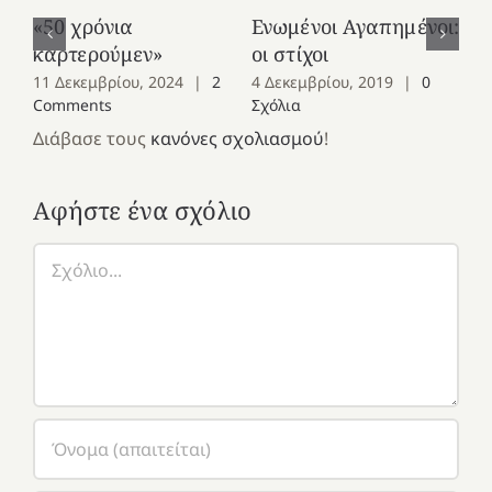
«50 χρόνια
Ενωμένοι Αγαπημένοι:
Ελ
καρτερούμεν»
οι στίχοι
οι
11 Δεκεμβρίου, 2024
|
2
4 Δεκεμβρίου, 2019
|
0
4 
Comments
Σχόλια
Σχ
Διάβασε τους
κανόνες σχολιασμού
!
Αφήστε ένα σχόλιο
Σχόλιο