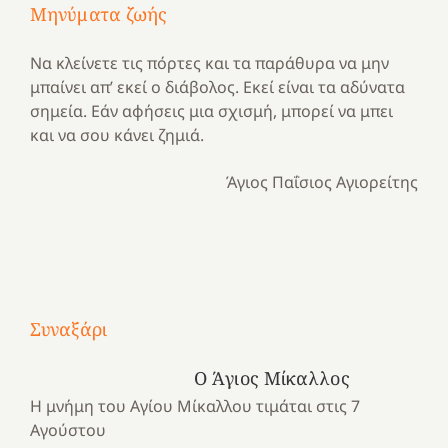
Μηνύματα ζωής
Να κλείνετε τις πόρτες και τα παράθυρα να μην
μπαίνει απ’ εκεί ο διάβολος. Εκεί είναι τα αδύνατα
σημεία. Εάν αφήσεις μια σχισμή, μπορεί να μπει
και να σου κάνει ζημιά.
Άγιος Παΐσιος Αγιορείτης
Με
τραγούδι
Συναξάρι
Μια
και
Κατασκηνωτικές
χρονιά
καρδιά
στιγμές
Ο Άγιος Μίκαλλος
αναμνήσεων…
στο
από
Η μνήμη του Αγίου Μίκαλλου τιμάται στις 7
ένα
Νοσοκομείο
το
Αγούστου
καλοκαίρι
“Ερυθρός
Ελληνικό