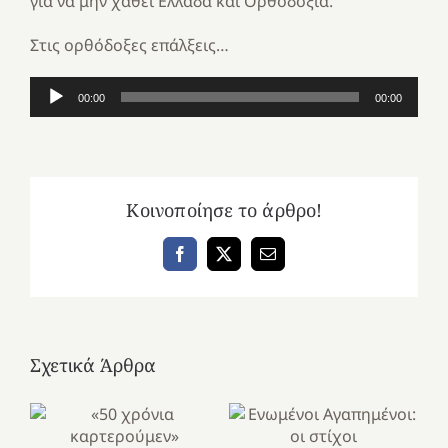
για να μην χαθεί Ελλάδα και Ορθοδοξία.
Στις ορθόδοξες επάλξεις…
Πρόγραμμα
00:00
00:00
Αναπαραγωγής
Ήχου
Κοινοποίησε το άρθρο!
Facebook
X
Email
Σχετικά Άρθρα