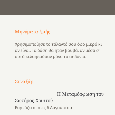
Μηνύματα ζωής
Χρησιμοποίησε το τάλαντό σου όσο μικρό κι
αν είναι. Τα δάση θα ήταν βουβά, αν μέσα σ’
αυτά κελαηδούσαν μόνο τα αηδόνια.
Με
τραγούδι
Συναξάρι
Μια
και
Κατασκηνωτικές
χρονιά
καρδιά
στιγμές
Η Μεταμόρφωση του
αναμνήσεων…
στο
από
Σωτήρος Χριστού
ένα
Νοσοκομείο
το
Εορτάζεται στις 6 Αυγούστου
καλοκαίρι
“Ερυθρός
Ελληνικό