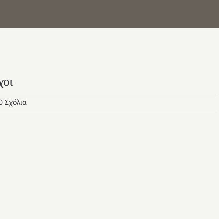
χοι
0 Σχόλια