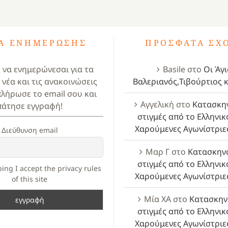
ΤΑ ΕΝΗΜΈΡΩΣΗΣ
ΠΡΌΣΦΑΤΑ ΣΧ
ς να ενημερώνεσαι για τα
Basile
στο
Οι Άγι
 νέα και τις ανακοινώσεις
Βαλεριανός,Τιβούρτιος κ
πλήρωσε το email σου και
Αγγελική
στο
Κατασκη
πάτησε εγγραφή!
στιγμές από το Ελληνικ
Χαρούμενες Αγωνίστριε
Διεύθυνση email
Μαρ Γ
στο
Κατασκην
στιγμές από το Ελληνικ
ing I accept the privacy rules
Χαρούμενες Αγωνίστριε
of this site
Μία ΧΑ
στο
Κατασκην
στιγμές από το Ελληνικ
Χαρούμενες Αγωνίστριε