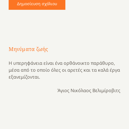
Μηνύματα ζωής
Η υπερηφάνεια είναι ένα ορθάνοικτο παράθυρο,
μέσα από το οποίο όλες οι αρετές και τα καλά έργα
εξανεμίζονται.
Άγιος Νικόλαος Βελιμίροβιτς
Με
τραγούδι
Μια
και
Κατασκηνωτικές