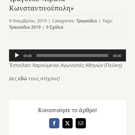
Κωνσταντινούπολη»
9 Νοεμβρίου, 2019
|
Categories:
Τραγούδια
|
Tags:
Τραγούδια 2019
|
0 Σχόλια
Πρόγραμμα
00:00
00:00
Αναπαραγωγής
Έστειλαν: Χαρούμενοι Αγωνιστές Αθηνών (Πεύκη)
Ήχου
Δες
εδώ
τους στίχους!
Κοινοποίησε το άρθρο!
Facebook
X
Email