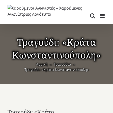
Μετάβαση
στο
περιεχόμενο
Τραγούδι: «Κράτα
Κωνσταντινούπολη»
Αρχική
Τραγούδια
Τραγούδι: «Κράτα Κωνσταντινούπολη»
Τραγούδι: «Κράτα