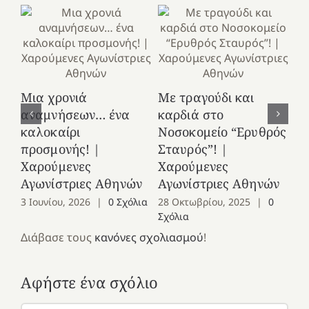
Κ
Μια χρονιά
Με τραγούδι και
στ
αναμνήσεων… ένα
καρδιά στο
Ελ
καλοκαίρι
Νοσοκομείο “Ερυθρός
Χ
προσμονής! |
Σταυρός”! |
Αγ
Χαρούμενες
Χαρούμενες
25
Αγωνίστριες Αθηνών
Αγωνίστριες Αθηνών
Co
3 Ιουνίου, 2026
|
0 Σχόλια
28 Οκτωβρίου, 2025
|
0
Σχόλια
Διάβασε τους
κανόνες σχολιασμού
!
Αφήστε ένα σχόλιο