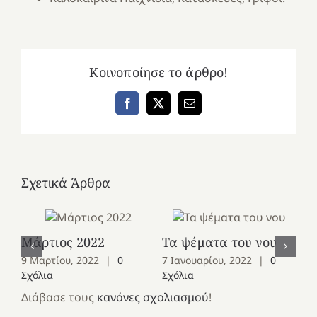
Κοινοποίησε το άρθρο!
Facebook
X
Email
Σχετικά Άρθρα
Μάρτιος 2022
Τα ψέματα του νου
Ια
9 Μαρτίου, 2022
|
0
7 Ιανουαρίου, 2022
|
0
5 
Σχόλια
Σχόλια
Σχ
Διάβασε τους
κανόνες σχολιασμού
!