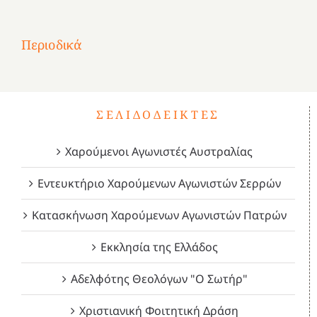
στην
1
Επανάσταση
Σύμψυχοι,
Σύμψυχοι,
Σύμψυχοι,
2
του
Δεκέμβριος
Μάιος
Μάρτιος
Περιοδικά
3
1821
2023!
2023!
2023!
4
ΣΕΛΙΔΟΔΕΊΚΤΕΣ
Χαρούμενοι Αγωνιστές Αυστραλίας
Εντευκτήριο Χαρούμενων Αγωνιστών Σερρών
Κατασκήνωση Χαρούμενων Αγωνιστών Πατρών
Εκκλησία της Ελλάδος
Αδελφότης Θεολόγων "Ο Σωτήρ"
Χριστιανική Φοιτητική Δράση