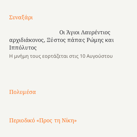
Με
Συναξάρι
τραγούδι
Μια
και
Κατασκηνωτικές
Οι Άγιοι Λαυρέντιος
χρονιά
καρδιά
στιγμές
αρχιδιάκονος, Ξύστος πάπας Ρώμης και
αναμνήσεων…
στο
από
Ιππόλυτος
ένα
Νοσοκομείο
το
Η μνήμη τους εορτάζεται στις 10 Αυγούστου
καλοκαίρι
“Ερυθρός
Ελληνικό
προσμονής!
Σταυρός”!
2025!
|
|
|
1
Χαρούμενες
Χαρούμενες
Χαρούμενες
«50
2
Αγωνίστριες
Αγωνίστριες
Αγωνίστριες
χρόνια
Πολυμέσα
3
Αθηνών
Αθηνών
Αθηνών
καρτερούμεν»
4
Περιοδικό «Προς τη Νίκη»
Αφιέρωμα