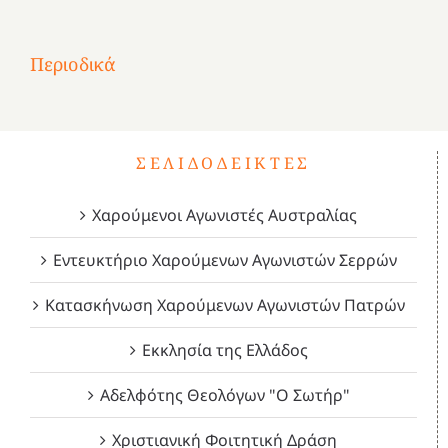
στην
1
Επανάσταση
Σύμψυχοι,
Σύμψυχοι,
Σύμψυχοι,
2
του
Δεκέμβριος
Μάιος
Μάρτιος
Περιοδικά
3
1821
2023!
2023!
2023!
4
ΣΕΛΙΔΟΔΕΊΚΤΕΣ
Χαρούμενοι Αγωνιστές Αυστραλίας
Εντευκτήριο Χαρούμενων Αγωνιστών Σερρών
Κατασκήνωση Χαρούμενων Αγωνιστών Πατρών
Εκκλησία της Ελλάδος
Αδελφότης Θεολόγων "Ο Σωτήρ"
Χριστιανική Φοιτητική Δράση