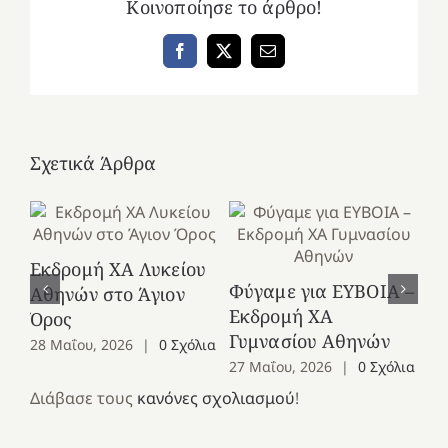
Κοινοποίησε το άρθρο!
Facebook
X
Email
Σχετικά Άρθρα
Εκδρομή ΧΑ Λυκείου
Ε
Φύγαμε για ΕΥΒΟΙΑ –
Αθηνών στο Άγιον
Χε
Εκδρομή ΧΑ
Όρος
27
Γυμνασίου Αθηνών
28 Μαΐου, 2026
|
0 Σχόλια
27 Μαΐου, 2026
|
0 Σχόλια
Διάβασε τους
κανόνες σχολιασμού
!