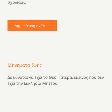
σχολιάσω.
Μηνύματα ζωής
Δε δύναται να έχει το Θεό Πατέρα, εκείνος που δεν
έχει την Εκκλησία Μητέρα.
Με