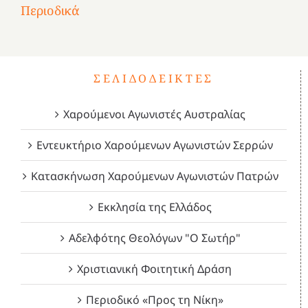
του
Δεκέμβριος
Μάιος
Μάρτιος
Περιοδικά
3
1821
2023!
2023!
2023!
4
ΣΕΛΙΔΟΔΕΊΚΤΕΣ
Χαρούμενοι Αγωνιστές Αυστραλίας
Εντευκτήριο Χαρούμενων Αγωνιστών Σερρών
Κατασκήνωση Χαρούμενων Αγωνιστών Πατρών
Εκκλησία της Ελλάδος
Αδελφότης Θεολόγων "Ο Σωτήρ"
Χριστιανική Φοιτητική Δράση
Περιοδικό «Προς τη Νίκη»