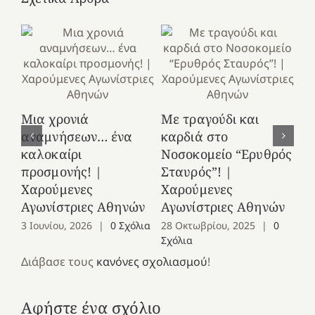
Κ
Μια χρονιά
Με τραγούδι και
στ
αναμνήσεων… ένα
καρδιά στο
Ελ
καλοκαίρι
Νοσοκομείο “Ερυθρός
Χ
προσμονής! |
Σταυρός”! |
Αγ
Χαρούμενες
Χαρούμενες
25
Αγωνίστριες Αθηνών
Αγωνίστριες Αθηνών
Co
3 Ιουνίου, 2026
|
0 Σχόλια
28 Οκτωβρίου, 2025
|
0
Σχόλια
Διάβασε τους
κανόνες σχολιασμού
!
Αφήστε ένα σχόλιο