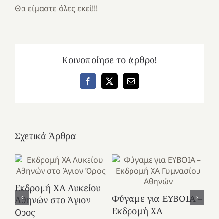
Θα είμαστε όλες εκεί!!!
Κοινοποίησε το άρθρο!
Facebook
X
Email
Σχετικά Άρθρα
Εκδρομή ΧΑ Λυκείου
Ε
Φύγαμε για ΕΥΒΟΙΑ –
Αθηνών στο Άγιον
Χε
Εκδρομή ΧΑ
Όρος
27