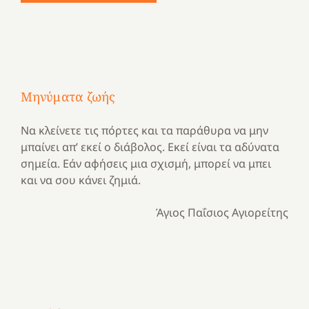
Μηνύματα ζωής
Να κλείνετε τις πόρτες και τα παράθυρα να μην
μπαίνει απ’ εκεί ο διάβολος. Εκεί είναι τα αδύνατα
σημεία. Εάν αφήσεις μια σχισμή, μπορεί να μπει
και να σου κάνει ζημιά.
Άγιος Παΐσιος Αγιορείτης
Με
τραγούδι