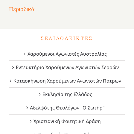
2
του
Δεκέμβριος
Μάιος
Μάρτιος
Περιοδικά
3
1821
2023!
2023!
2023!
4
ΣΕΛΙΔΟΔΕΊΚΤΕΣ
Χαρούμενοι Αγωνιστές Αυστραλίας
Εντευκτήριο Χαρούμενων Αγωνιστών Σερρών
Κατασκήνωση Χαρούμενων Αγωνιστών Πατρών
Εκκλησία της Ελλάδος
Αδελφότης Θεολόγων "Ο Σωτήρ"
Χριστιανική Φοιτητική Δράση