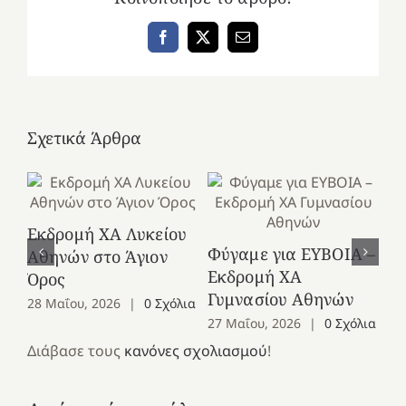
Facebook
X
Email
Σχετικά Άρθρα
Εκδρομή ΧΑ Λυκείου
Ε
Φύγαμε για ΕΥΒΟΙΑ –
Αθηνών στο Άγιον
Χε
Εκδρομή ΧΑ
Όρος
27
Γυμνασίου Αθηνών
28 Μαΐου, 2026
|
0 Σχόλια
27 Μαΐου, 2026
|
0 Σχόλια
Διάβασε τους
κανόνες σχολιασμού
!