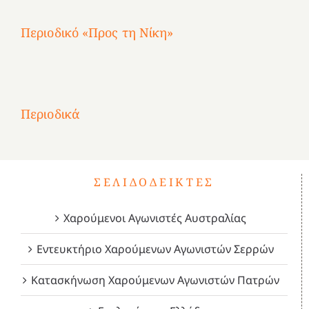
Περιοδικό «Προς τη Νίκη»
Αφιέρωμα
στην
1
Επανάσταση
Σύμψυχοι,
Σύμψυχοι,
Σύμψυχοι,
2
του
Δεκέμβριος
Μάιος
Μάρτιος
Περιοδικά
3
1821
2023!
2023!
2023!
4
ΣΕΛΙΔΟΔΕΊΚΤΕΣ
Χαρούμενοι Αγωνιστές Αυστραλίας
Εντευκτήριο Χαρούμενων Αγωνιστών Σερρών
Κατασκήνωση Χαρούμενων Αγωνιστών Πατρών