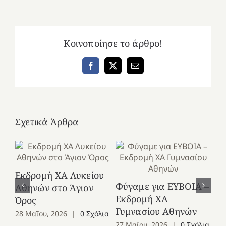
Κοινοποίησε το άρθρο!
Facebook
X
Email
Σχετικά Άρθρα
Εκδρομή ΧΑ Λυκείου
Ε
Φύγαμε για ΕΥΒΟΙΑ –
Αθηνών στο Άγιον
Χε
Εκδρομή ΧΑ
Όρος
27
Γυμνασίου Αθηνών
28 Μαΐου, 2026
|
0 Σχόλια
27 Μαΐου, 2026
|
0 Σχόλια