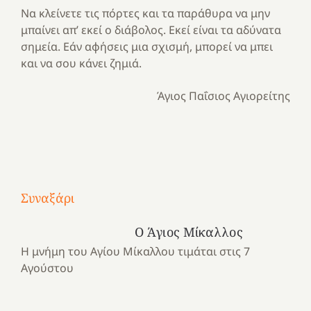
Να κλείνετε τις πόρτες και τα παράθυρα να μην
μπαίνει απ’ εκεί ο διάβολος. Εκεί είναι τα αδύνατα
σημεία. Εάν αφήσεις μια σχισμή, μπορεί να μπει
και να σου κάνει ζημιά.
Άγιος Παΐσιος Αγιορείτης
Με
τραγούδι
Συναξάρι
Μια
και
Κατασκηνωτικές
χρονιά
καρδιά
στιγμές
Ο Άγιος Μίκαλλος
αναμνήσεων…
στο
από
Η μνήμη του Αγίου Μίκαλλου τιμάται στις 7
ένα
Νοσοκομείο
το
Αγούστου
καλοκαίρι
“Ερυθρός
Ελληνικό
προσμονής!
Σταυρός”!
2025!
|
|
|