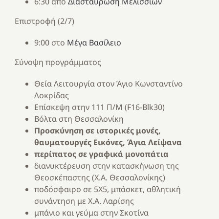
6:30 από
Διασταύρωση Μελισσίων
Επιστροφή (2/7)
9:00 στο
Μέγα Βασίλειο
Σύνοψη προγράμματος
Θεία Λειτουργία στον Άγιο Κωνσταντίνο
Λοκρίδας
Επίσκεψη στην 111 Π/Μ (F16-Blk30)
Βόλτα στη Θεσσαλονίκη
Προσκύνηση σε ιστορικές μονές,
θαυματουργές Εικόνες, Άγια Λείψανα
περίπατος σε γραφικά μονοπάτια
διανυκτέρευση στην κατασκήνωση της
Θεοσκέπαστης (Χ.Α. Θεσσαλονίκης)
ποδόσφαιρο σε 5Χ5, μπάσκετ, αθλητική
συνάντηση με Χ.Α. Λαρίσης
μπάνιο και γεύμα στην Σκοτίνα