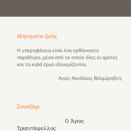
Μηνύματα ζωής
Η υπερηφάνεια είναι ένα ορθάνοικτο
παράθυρο, μέσα από το οποίο όλες οι αρετές
και τα καλά έργα εξανεμίζονται.
Άγιος Νικόλαος Βελιμίροβιτς
Με
τραγούδι
Συναξάρι
Μια
και
Κατασκηνωτικές
χρονιά
καρδιά
στιγμές
Ο Άγιος
αναμνήσεων…
στο
από
Τριαντάφυλλος
ένα
Νοσοκομείο
το