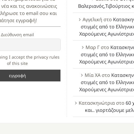
 νέα και τις ανακοινώσεις
Βαλεριανός,Τιβούρτιος κ
πλήρωσε το email σου και
Αγγελική
στο
Κατασκη
πάτησε εγγραφή!
στιγμές από το Ελληνικ
Χαρούμενες Αγωνίστριε
Διεύθυνση email
Μαρ Γ
στο
Κατασκην
στιγμές από το Ελληνικ
ing I accept the privacy rules
Χαρούμενες Αγωνίστριε
of this site
Μία ΧΑ
στο
Κατασκην
στιγμές από το Ελληνικ
Χαρούμενες Αγωνίστριε
Κατασκηνώτρια
στο
60 
και.. γιορτάζουμε με