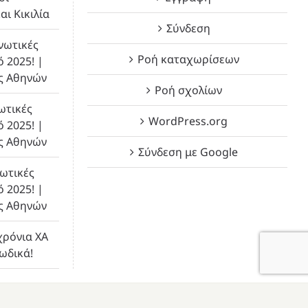
αι Κικιλία
Σύνδεση
νωτικές
Ροή καταχωρίσεων
ό 2025! |
ς Αθηνών
Ροή σχολίων
ωτικές
WordPress.org
ό 2025! |
ς Αθηνών
Σύνδεση με Google
ωτικές
ό 2025! |
ς Αθηνών
χρόνια ΧΑ
λωδικά!