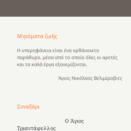
Μηνύματα ζωής
Η υπερηφάνεια είναι ένα ορθάνοικτο
παράθυρο, μέσα από το οποίο όλες οι αρετές
και τα καλά έργα εξανεμίζονται.
Άγιος Νικόλαος Βελιμίροβιτς
Με
τραγούδι
Συναξάρι
Μια
και
Κατασκηνωτικές
χρονιά
καρδιά
στιγμές
Ο Άγιος
αναμνήσεων…
στο
από
Τριαντάφυλλος
ένα
Νοσοκομείο
το