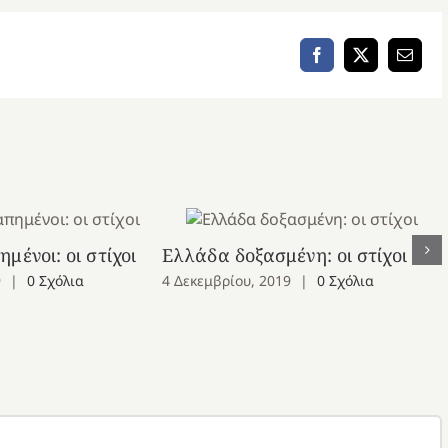
Κάτω
βέλος
Facebook
X
Email
για
να
αυξήσετε
ή
να
μειώσετε
ένταση.
μένοι: οι στίχοι
Ελλάδα δοξασμένη: οι στίχοι
9
|
0 Σχόλια
4 Δεκεμβρίου, 2019
|
0 Σχόλια