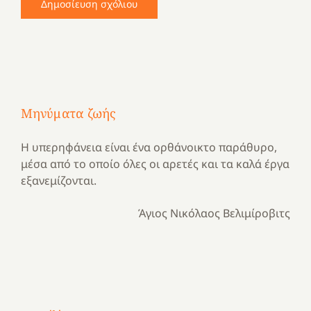
Μηνύματα ζωής
Η υπερηφάνεια είναι ένα ορθάνοικτο παράθυρο,
μέσα από το οποίο όλες οι αρετές και τα καλά έργα
εξανεμίζονται.
Άγιος Νικόλαος Βελιμίροβιτς
Με
τραγούδι
Μια
και
Κατασκηνωτικές