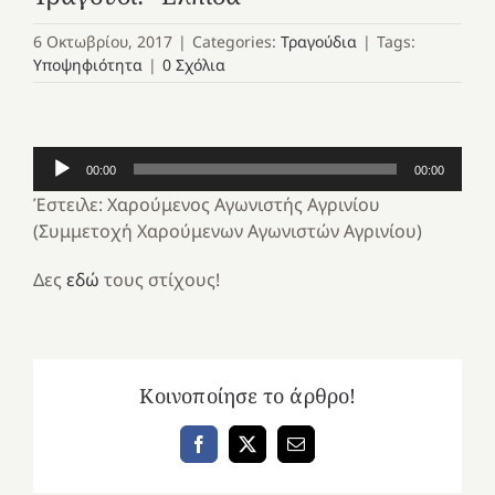
6 Οκτωβρίου, 2017
|
Categories:
Τραγούδια
|
Tags:
Υποψηφιότητα
|
0 Σχόλια
Πρόγραμμα
00:00
00:00
Αναπαραγωγής
Έστειλε: Χαρούμενος Αγωνιστής Αγρινίου
Ήχου
(Συμμετοχή Χαρούμενων Αγωνιστών Αγρινίου)
Δες
εδώ
τους στίχους!
Κοινοποίησε το άρθρο!
Facebook
X
Email