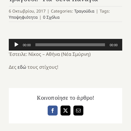
6 Οκτωβρίου, 2017
|
Categories:
Τραγούδια
|
Tags:
Υποψηφιότητα
|
0 Σχόλια
Πρόγραμμα
00:00
00:00
Αναπαραγωγής
Έστειλε: Νίκος – Αθήνα (Νέα Σμύρνη)
Ήχου
Δες
εδώ
τους στίχους!
Κοινοποίησε το άρθρο!
Facebook
X
Email