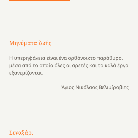
Μηνύματα ζωής
Η υπερηφάνεια είναι ένα ορθάνοικτο παράθυρο,
μέσα από το οποίο όλες οι αρετές και τα καλά έργα
εξανεμίζονται.
Άγιος Νικόλαος Βελιμίροβιτς
Με
τραγούδι
Μια
και
Κατασκηνωτικές
Συναξάρι
χρονιά
καρδιά
στιγμές