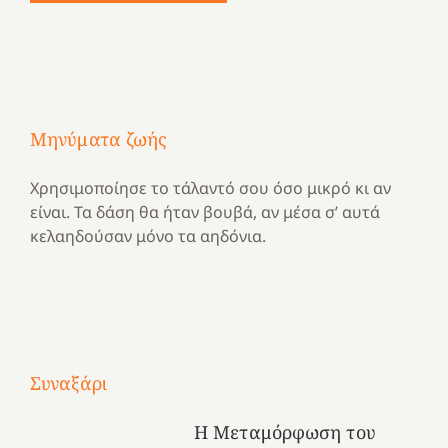
Μηνύματα ζωής
Χρησιμοποίησε το τάλαντό σου όσο μικρό κι αν
είναι. Τα δάση θα ήταν βουβά, αν μέσα σ’ αυτά
κελαηδούσαν μόνο τα αηδόνια.
Με
τραγούδι
Συναξάρι
Μια
και
Κατασκηνωτικές
χρονιά
καρδιά
στιγμές
Η Μεταμόρφωση του
αναμνήσεων…
στο
από