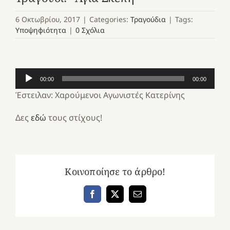
6 Οκτωβρίου, 2017
|
Categories:
Τραγούδια
|
Tags:
Υποψηφιότητα
|
0 Σχόλια
Πρόγραμμα
00:00
00:00
Αναπαραγωγής
Έστειλαν: Χαρούμενοι Αγωνιστές Κατερίνης
Ήχου
Δες
εδώ
τους στίχους!
Κοινοποίησε το άρθρο!
Facebook
X
Email