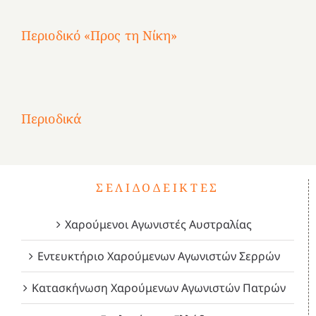
Περιοδικό «Προς τη Νίκη»
Αφιέρωμα
στην
1
Επανάσταση
Σύμψυχοι,
Σύμψυχοι,
Σύμψυχοι,
2
του
Δεκέμβριος
Μάιος
Μάρτιος
Περιοδικά
3
1821
2023!
2023!
2023!
4
ΣΕΛΙΔΟΔΕΊΚΤΕΣ
Χαρούμενοι Αγωνιστές Αυστραλίας
Εντευκτήριο Χαρούμενων Αγωνιστών Σερρών
Κατασκήνωση Χαρούμενων Αγωνιστών Πατρών