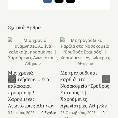
Σχετικά Άρθρα
Κ
Μια χρονιά
Με τραγούδι και
στ
αναμνήσεων… ένα
καρδιά στο
Ελ
καλοκαίρι
Νοσοκομείο “Ερυθρός
Χ
προσμονής! |
Σταυρός”! |
Αγ
Χαρούμενες
Χαρούμενες
25
Αγωνίστριες Αθηνών
Αγωνίστριες Αθηνών
Co
3 Ιουνίου, 2026
|
0 Σχόλια
28 Οκτωβρίου, 2025
|
0