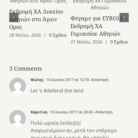
Εκδρομή ΧΑ Λυκείου
Ε
Φύγαμε για ΕΥΒΟΙΑ –
Αθηνών στο Άγιον
Χε
Εκδρομή ΧΑ
Όρος
27
Γυμνασίου Αθηνών
28 Μαΐου, 2026
|
0 Σχόλια
27 Μαΐου, 2026
|
0 Σχόλια
3 Comments
Φώτης
14 Ιουνίου 2017 σε 12:18
- Απάντηση
Let ‘s #defend the land
Χαριτίνη
15 Ιουνίου 2017 σε 20:45
- Απάντηση
Πολύ ωραία έκπληξη!
Αναρωτιόμουν αν, μετά τον υπέροχο
περυσινό διαγωνισμό, θα υπάρξει