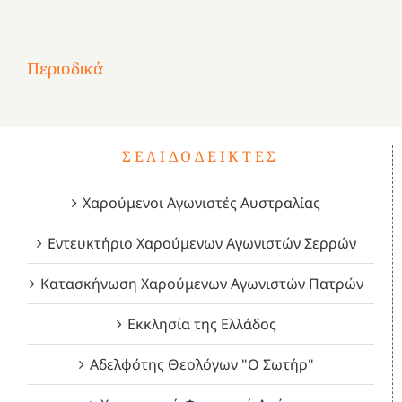
στην
1
Επανάσταση
Σύμψυχοι,
Σύμψυχοι,
Σύμψυχοι,
2
του
Δεκέμβριος
Μάιος
Μάρτιος
Περιοδικά
3
1821
2023!
2023!
2023!
4
ΣΕΛΙΔΟΔΕΊΚΤΕΣ
Χαρούμενοι Αγωνιστές Αυστραλίας
Εντευκτήριο Χαρούμενων Αγωνιστών Σερρών
Κατασκήνωση Χαρούμενων Αγωνιστών Πατρών
Εκκλησία της Ελλάδος
Αδελφότης Θεολόγων "Ο Σωτήρ"