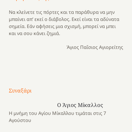
Να κλείνετε τις πόρτες και τα παράθυρα να μην
μπαίνει απ’ εκεί ο διάβολος. Εκεί είναι τα αδύνατα
σημεία. Εάν αφήσεις μια σχισμή, μπορεί να μπει
και να σου κάνει ζημιά.
Άγιος Παΐσιος Αγιορείτης
Με
τραγούδι
Συναξάρι
Μια
και
Κατασκηνωτικές
χρονιά
καρδιά
στιγμές
Ο Άγιος Μίκαλλος
αναμνήσεων…
στο
από
Η μνήμη του Αγίου Μίκαλλου τιμάται στις 7
ένα
Νοσοκομείο
το
Αγούστου
καλοκαίρι
“Ερυθρός
Ελληνικό
προσμονής!
Σταυρός”!
2025!