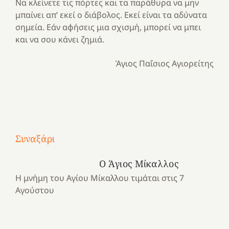
Να κλείνετε τις πόρτες και τα παράθυρα να μην
μπαίνει απ’ εκεί ο διάβολος. Εκεί είναι τα αδύνατα
σημεία. Εάν αφήσεις μια σχισμή, μπορεί να μπει
και να σου κάνει ζημιά.
Άγιος Παΐσιος Αγιορείτης
Με
τραγούδι
Συναξάρι
Μια
και
Κατασκηνωτικές
χρονιά
καρδιά
στιγμές
Ο Άγιος Μίκαλλος
αναμνήσεων…
στο
από
Η μνήμη του Αγίου Μίκαλλου τιμάται στις 7
ένα
Νοσοκομείο
το
Αγούστου
καλοκαίρι
“Ερυθρός
Ελληνικό
προσμονής!
Σταυρός”!
2025!
|
|
|
1