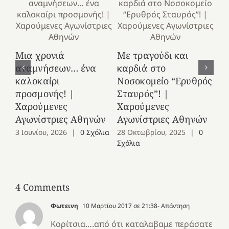
Κ
Μια χρονιά
Με τραγούδι και
στ
αναμνήσεων… ένα
καρδιά στο
Ελ
καλοκαίρι
Νοσοκομείο “Ερυθρός
Χ
προσμονής! |
Σταυρός”! |
Αγ
Χαρούμενες
Χαρούμενες
25
Αγωνίστριες Αθηνών
Αγωνίστριες Αθηνών
Co
3 Ιουνίου, 2026
|
0 Σχόλια
28 Οκτωβρίου, 2025
|
0
Σχόλια
4 Comments
Φωτεινη
10 Μαρτίου 2017 σε 21:38
- Απάντηση
Κορίτσια….από ότι καταλαβαμε περάσατε