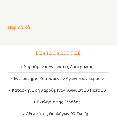
Αφιέρωμα
στην
1
Επανάσταση
Σύμψυχοι,
Σύμψυχοι,
Σύμψυχοι,
2
του
Δεκέμβριος
Μάιος
Μάρτιος
Περιοδικά
3
1821
2023!
2023!
2023!
4
ΣΕΛΙΔΟΔΕΊΚΤΕΣ
Χαρούμενοι Αγωνιστές Αυστραλίας
Εντευκτήριο Χαρούμενων Αγωνιστών Σερρών
Κατασκήνωση Χαρούμενων Αγωνιστών Πατρών
Εκκλησία της Ελλάδος
Αδελφότης Θεολόγων "Ο Σωτήρ"