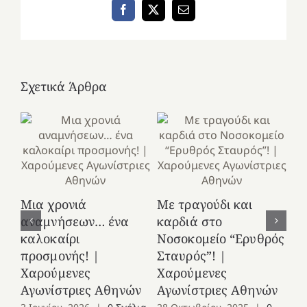
Facebook
X
Email
Σχετικά Άρθρα
Κ
Μια χρονιά
Με τραγούδι και
στ
αναμνήσεων… ένα
καρδιά στο
Ελ
καλοκαίρι
Νοσοκομείο “Ερυθρός
Χ
προσμονής! |
Σταυρός”! |
Αγ
Χαρούμενες
Χαρούμενες
25
Αγωνίστριες Αθηνών
Αγωνίστριες Αθηνών
Co