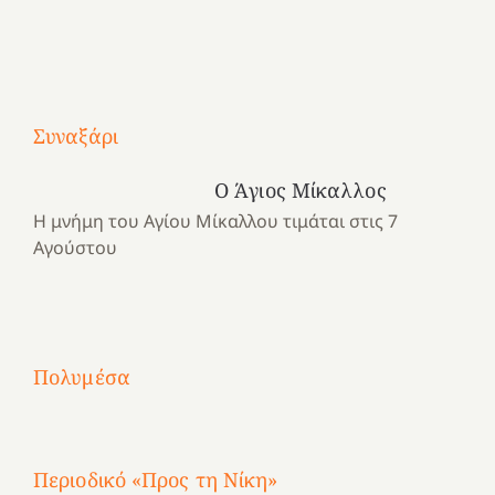
Με
τραγούδι
Συναξάρι
Μια
και
Κατασκηνωτικές
χρονιά
καρδιά
στιγμές
Ο Άγιος Μίκαλλος
αναμνήσεων…
στο
από
Η μνήμη του Αγίου Μίκαλλου τιμάται στις 7
ένα
Νοσοκομείο
το
Αγούστου
καλοκαίρι
“Ερυθρός
Ελληνικό
προσμονής!
Σταυρός”!
2025!
|
|
|
1
Χαρούμενες
Χαρούμενες
Χαρούμενες
«50
2
Αγωνίστριες
Αγωνίστριες
Αγωνίστριες
χρόνια
Πολυμέσα
3
Αθηνών
Αθηνών
Αθηνών
καρτερούμεν»
4
Περιοδικό «Προς τη Νίκη»