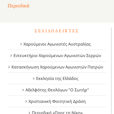
του
Δεκέμβριος
Μάιος
Μάρτιος
Περιοδικά
3
1821
2023!
2023!
2023!
4
ΣΕΛΙΔΟΔΕΊΚΤΕΣ
Χαρούμενοι Αγωνιστές Αυστραλίας
Εντευκτήριο Χαρούμενων Αγωνιστών Σερρών
Κατασκήνωση Χαρούμενων Αγωνιστών Πατρών
Εκκλησία της Ελλάδος
Αδελφότης Θεολόγων "Ο Σωτήρ"
Χριστιανική Φοιτητική Δράση
Περιοδικό «Προς τη Νίκη»