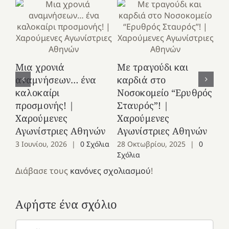
Κ
Μια χρονιά
Με τραγούδι και
στ
αναμνήσεων… ένα
καρδιά στο
Ελ
καλοκαίρι
Νοσοκομείο “Ερυθρός
Χ
προσμονής! |
Σταυρός”! |
Αγ
Χαρούμενες
Χαρούμενες
25
Αγωνίστριες Αθηνών
Αγωνίστριες Αθηνών
Co
3 Ιουνίου, 2026
|
0 Σχόλια
28 Οκτωβρίου, 2025
|
0
Σχόλια
Διάβασε τους
κανόνες σχολιασμού
!
Αφήστε ένα σχόλιο
Σχόλιο