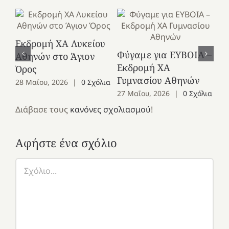
Εκδρομή ΧΑ Λυκείου
Ε
Φύγαμε για ΕΥΒΟΙΑ –
Αθηνών στο Άγιον
Χε
Εκδρομή ΧΑ
Όρος
27
Γυμνασίου Αθηνών
28 Μαΐου, 2026
|
0 Σχόλια
27 Μαΐου, 2026
|
0 Σχόλια
Διάβασε τους
κανόνες σχολιασμού
!
Αφήστε ένα σχόλιο
Σχόλιο