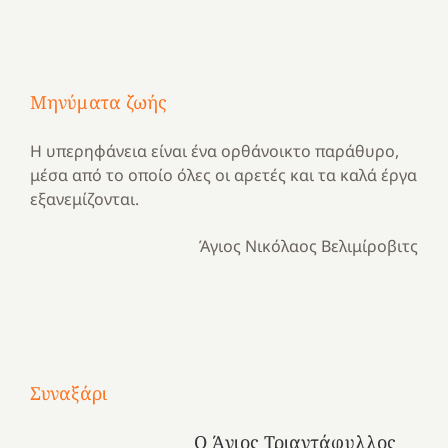
Μηνύματα ζωής
Η υπερηφάνεια είναι ένα ορθάνοικτο παράθυρο,
μέσα από το οποίο όλες οι αρετές και τα καλά έργα
εξανεμίζονται.
Άγιος Νικόλαος Βελιμίροβιτς
Με
τραγούδι
Μια
και
Κατασκηνωτικές
Συναξάρι
χρονιά
καρδιά
στιγμές
αναμνήσεων…
στο
από
Ο Άγιος Τριαντάφυλλος