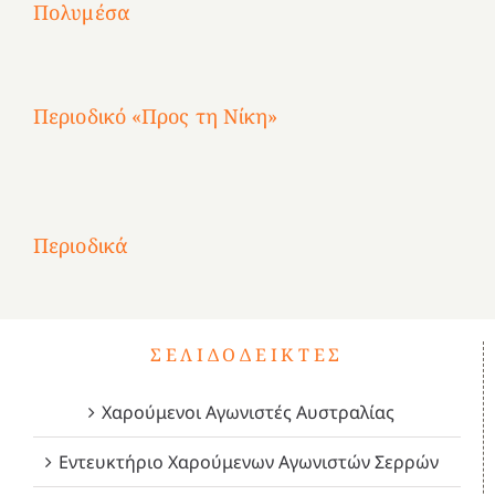
Πολυμέσα
3
Αθηνών
Αθηνών
Αθηνών
καρτερούμεν»
4
Περιοδικό «Προς τη Νίκη»
Αφιέρωμα
στην
1
Επανάσταση
Σύμψυχοι,
Σύμψυχοι,
Σύμψυχοι,
2
του
Δεκέμβριος
Μάιος
Μάρτιος
Περιοδικά
3
1821
2023!
2023!
2023!
4
ΣΕΛΙΔΟΔΕΊΚΤΕΣ
Χαρούμενοι Αγωνιστές Αυστραλίας
Εντευκτήριο Χαρούμενων Αγωνιστών Σερρών