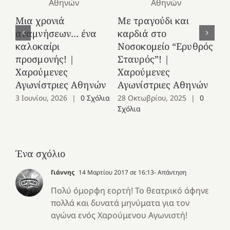
Κ
Μια χρονιά
Με τραγούδι και
στ
αναμνήσεων… ένα
καρδιά στο
Ελ
καλοκαίρι
Νοσοκομείο “Ερυθρός
Χ
προσμονής! |
Σταυρός”! |
Αγ
Χαρούμενες
Χαρούμενες
25
Αγωνίστριες Αθηνών
Αγωνίστριες Αθηνών
Co
3 Ιουνίου, 2026
|
0 Σχόλια
28 Οκτωβρίου, 2025
|
0
Σχόλια
Ένα σχόλιο
Γιάννης
14 Μαρτίου 2017 σε 16:13
- Απάντηση
Πολύ όμορφη εορτή! Το θεατρικό άφηνε
πολλά και δυνατά μηνύματα για τον
αγώνα ενός Χαρούμενου Αγωνιστή!