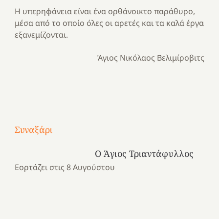
Η υπερηφάνεια είναι ένα ορθάνοικτο παράθυρο,
μέσα από το οποίο όλες οι αρετές και τα καλά έργα
εξανεμίζονται.
Άγιος Νικόλαος Βελιμίροβιτς
Με
τραγούδι
Μια
και
Κατασκηνωτικές
Συναξάρι
χρονιά
καρδιά
στιγμές
αναμνήσεων…
στο
από
Ο Άγιος Τριαντάφυλλος
ένα
Νοσοκομείο
το
Εορτάζει στις 8 Αυγούστου
καλοκαίρι
“Ερυθρός
Ελληνικό
προσμονής!
Σταυρός”!
2025!
|
|
|
1
Χαρούμενες
Χαρούμενες
Χαρούμενες
«50
2
Αγωνίστριες
Αγωνίστριες
Αγωνίστριες
χρόνια