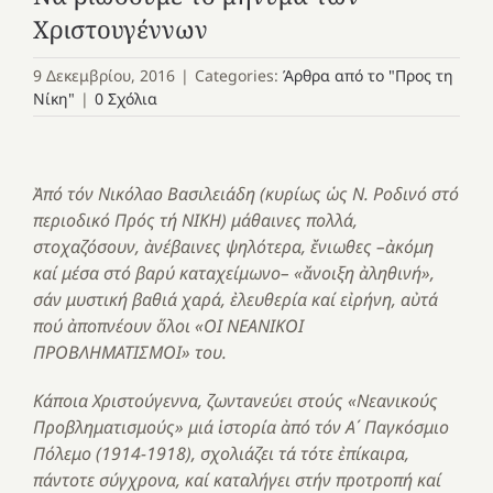
Χριστουγέννων
9 Δεκεμβρίου, 2016
|
Categories:
Άρθρα από το "Προς τη
Νίκη"
|
0 Σχόλια
Ἀπό τόν Νικόλαο Βασιλειάδη (κυρίως ὡς Ν. Ροδινό στό
περιοδικό Πρός τή ΝΙΚΗ) μάθαινες πολλά,
στοχαζόσουν, ἀνέβαινες ψηλότερα, ἔνιωθες –ἀκόμη
καί μέσα στό βαρύ καταχείμωνο– «ἄνοιξη ἀληθινή»,
σάν μυστική βαθιά χαρά, ἐλευθερία καί εἰρήνη, αὐτά
πού ἀποπνέουν ὅλοι «ΟΙ ΝΕΑΝΙΚΟΙ
ΠΡΟΒΛΗΜΑΤΙΣΜΟΙ» του.
Κάποια Χριστούγεννα, ζωντανεύει στούς «Νεανικούς
Προβληματισμούς» μιά ἱστορία ἀπό τόν Α΄ Παγκόσμιο
Πόλεμο (1914-1918), σχολιάζει τά τότε ἐπίκαιρα,
πάντοτε σύγχρονα, καί καταλήγει στήν προτροπή καί