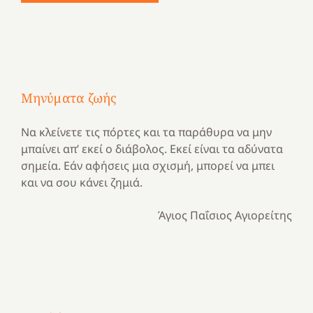
Μηνύματα ζωής
Να κλείνετε τις πόρτες και τα παράθυρα να μην
μπαίνει απ’ εκεί ο διάβολος. Εκεί είναι τα αδύνατα
σημεία. Εάν αφήσεις μια σχισμή, μπορεί να μπει
και να σου κάνει ζημιά.
Άγιος Παΐσιος Αγιορείτης
Με
τραγούδι