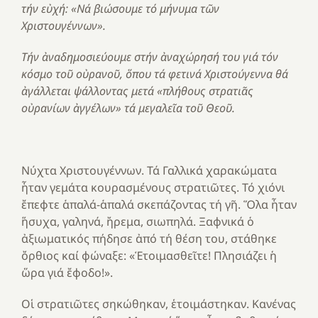
τήν εὐχή: «Νά βιώσουμε τό μήνυμα τῶν
Χριστουγέννων».
Τήν ἀναδημοσιεύουμε στήν ἀναχώρησή του γιά τόν
κόσμο τοῦ οὐρανοῦ, ὅπου τά φετινά Χριστούγεννα θά
ἀγάλλεται ψάλλοντας μετά «πλήθους στρατιᾶς
οὐρανίων ἀγγέλων» τά μεγαλεῖα τοῦ Θεοῦ.
Νύχτα Χριστουγέννων. Τά Γαλλικά χαρακώματα
ἦταν γεμάτα κουρασμένους στρατιῶτες. Τό χιόνι
ἔπεφτε ἁπαλά-ἁπαλά σκεπάζοντας τή γῆ. Ὅλα ἦταν
ἥσυχα, γαληνά, ἤρεμα, σιωπηλά. Ξαφνικά ὁ
ἀξιωματικός πήδησε ἀπό τή θέση του, στάθηκε
ὄρθιος καί φώναξε: «Ἑτοιμασθεῖτε! Πλησιάζει ἡ
ὥρα γιά ἔφοδο!».
Οἱ στρατιῶτες σηκώθηκαν, ἑτοιμάστηκαν. Κανένας