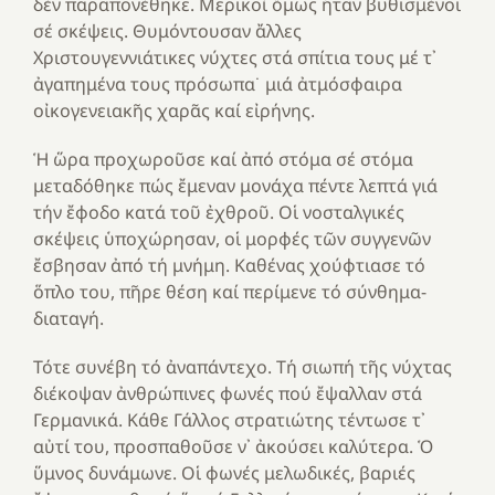
δέν παραπονέθηκε. Μερικοί ὅμως ἦταν βυθισμένοι
σέ σκέψεις. Θυμόντουσαν ἄλλες
Χριστουγεννιάτικες νύχτες στά σπίτια τους μέ τ᾽
ἀγαπημένα τους πρόσωπα˙ μιά ἀτμόσφαιρα
οἰκογενειακῆς χαρᾶς καί εἰρήνης.
Ἡ ὥρα προχωροῦσε καί ἀπό στόμα σέ στόμα
μεταδόθηκε πώς ἔμεναν μονάχα πέντε λεπτά γιά
τήν ἔφοδο κατά τοῦ ἐχθροῦ. Οἱ νοσταλγικές
σκέψεις ὑποχώρησαν, οἱ μορφές τῶν συγγενῶν
ἔσβησαν ἀπό τή μνήμη. Καθένας χούφτιασε τό
ὅπλο του, πῆρε θέση καί περίμενε τό σύνθημα-
διαταγή.
Τότε συνέβη τό ἀναπάντεχο. Τή σιωπή τῆς νύχτας
διέκοψαν ἀνθρώπινες φωνές πού ἔψαλλαν στά
Γερμανικά. Κάθε Γάλλος στρατιώτης τέντωσε τ᾽
αὐτί του, προσπαθοῦσε ν᾽ ἀκούσει καλύτερα. Ὁ
ὕμνος δυνάμωνε. Οἱ φωνές μελωδικές, βαριές