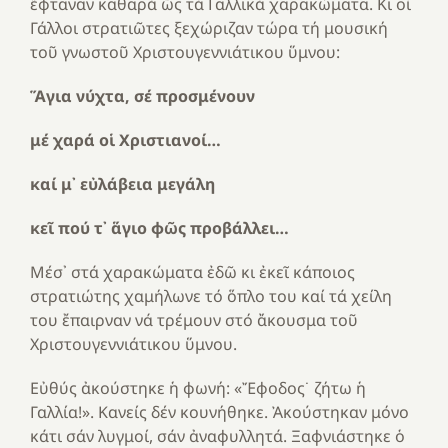
ἔφταναν καθαρά ὥς τά Γαλλικά χαρακώματα. Κι οἱ
Γάλλοι στρατιῶτες ξεχώριζαν τώρα τή μουσική
τοῦ γνωστοῦ Χριστουγεννιάτικου ὕμνου:
Ἅγια νύχτα, σέ προσμένουν
μέ χαρά οἱ Χριστιανοί…
καί μ᾽ εὐλάβεια μεγάλη
κεῖ πού τ᾽ ἅγιο φῶς προβάλλει…
Μέσ᾽ στά χαρακώματα ἐδῶ κι ἐκεῖ κάποιος
στρατιώτης χαμήλωνε τό ὅπλο του καί τά χείλη
του ἔπαιρναν νά τρέμουν στό ἄκουσμα τοῦ
Χριστουγεννιάτικου ὕμνου.
Εὐθύς ἀκούστηκε ἡ φωνή: «Ἔφοδος˙ ζήτω ἡ
Γαλλία!». Κανείς δέν κουνήθηκε. Ἀκούστηκαν μόνο
κάτι σάν λυγμοί, σάν ἀναφυλλητά. Ξαφνιάστηκε ὁ