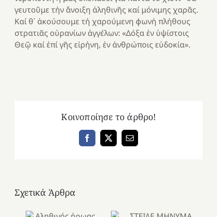
γευτοῦμε τήν ἄνοιξη ἀληθινῆς καί μόνιμης χαρᾶς.
Καί θ᾽ ἀκούσουμε τή χαρούμενη φωνή πλήθους
στρατιᾶς οὐρανίων ἀγγέλων: «Δόξα ἐν ὑψίστοις
Θεῷ καί ἐπί γῆς εἰρήνη, ἐν ἀνθρώποις εὐδοκία».
Κοινοποίησε το άρθρο!
Facebook
X
Email
Σχετικά Άρθρα