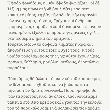
Ἔφοδο φωνάζουν, οἱ μέν˙ ἔφοδο φωνάζουν, οἱ δέ.
Ἡ ζωή μας πάνω στή γῆ βουλιάζει μέσα στήν
κακία, τό μίσος, τή βία, τήν ἀδικία, τήν τυραννία,
τόν ἀναρχισμό, τό χάος. Τρέχουν οἱ ἄνθρωποι
τρομαγμένοι, ὁρμοῦν οἱ λαοί ὀργισμένοι, φεύγουν
πεινασμένοι, ἔξαλλοι οἱ πρόσφυγες ἀγέλες-ἀγέλες
στά τέσσερα σημεῖα τοῦ ὁρίζοντος.
Τουρτουρίζουν τά ὀρφανά˙ γεμάτες πίκρα καί
ἀπογοήτευση οἱ τρυφερές ψυχές τους. Τί τούς
νοιάζει τούς ἰσχυρούς τῆς γῆς; Αὐτοί ἔχουν λίρες,
φράγκα, δολλάρια, ρούβλια, στόλους, ἀεροπλάνα,
πυραύλους…
Πόσο ὅμως θά ἄλλαζε τό σκηνικό τοῦ κόσμου μας,
ἄν θέλαμε νά δεχθοῦμε καί νά βιώσουμε τό
μήνυμα τῶν Χριστουγέννων!… Πόσο ὄμορφα θά
᾽ταν τά Χριστούγεννα, ἄν ὅλοι οἱ λαοί γονατίζαμε
ταπεινά στό θεῖο Βρέφος καί ζητώντας τήν εὐλογία
του τό παρακαλούσαμε νά μαλακώσει τίς καρδιές