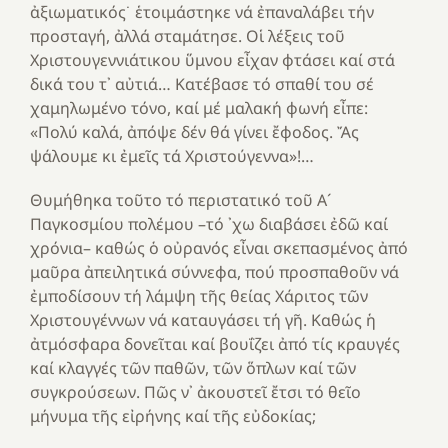
ἀξιωματικός˙ ἑτοιμάστηκε νά ἐπαναλάβει τήν
προσταγή, ἀλλά σταμάτησε. Οἱ λέξεις τοῦ
Χριστουγεννιάτικου ὕμνου εἶχαν φτάσει καί στά
δικά του τ᾽ αὐτιά… Κατέβασε τό σπαθί του σέ
χαμηλωμένο τόνο, καί μέ μαλακή φωνή εἶπε:
«Πολύ καλά, ἀπόψε δέν θά γίνει ἔφοδος. Ἄς
ψάλουμε κι ἐμεῖς τά Χριστούγεννα»!…
Θυμήθηκα τοῦτο τό περιστατικό τοῦ Α´
Παγκοσμίου πολέμου –τό ᾽χω διαβάσει ἐδῶ καί
χρόνια– καθώς ὁ οὐρανός εἶναι σκεπασμένος ἀπό
μαῦρα ἀπειλητικά σύννεφα, πού προσπαθοῦν νά
ἐμποδίσουν τή λάμψη τῆς θείας Χάριτος τῶν
Χριστουγέννων νά καταυγάσει τή γῆ. Καθώς ἡ
ἀτμόσφαρα δονεῖται καί βουΐζει ἀπό τίς κραυγές
καί κλαγγές τῶν παθῶν, τῶν ὅπλων καί τῶν
συγκρούσεων. Πῶς ν᾽ ἀκουστεῖ ἔτσι τό θεῖο
μήνυμα τῆς εἰρήνης καί τῆς εὐδοκίας;