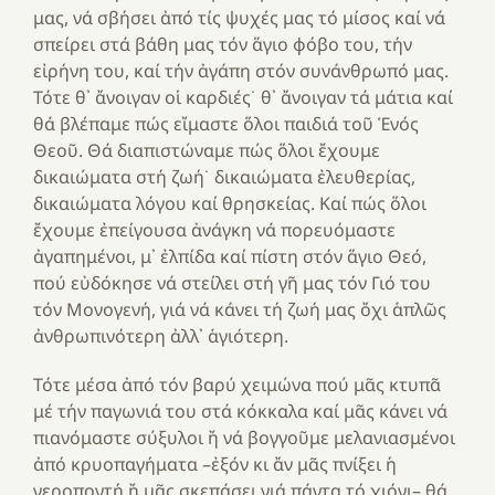
μας, νά σβήσει ἀπό τίς ψυχές μας τό μίσος καί νά
σπείρει στά βάθη μας τόν ἅγιο φόβο του, τήν
εἰρήνη του, καί τήν ἀγάπη στόν συνάνθρωπό μας.
Τότε θ᾿ ἄνοιγαν οἱ καρδιές˙ θ᾿ ἄνοιγαν τά μάτια καί
θά βλέπαμε πώς εἴμαστε ὅλοι παιδιά τοῦ Ἑνός
Θεοῦ. Θά διαπιστώναμε πώς ὅλοι ἔχουμε
δικαιώματα στή ζωή˙ δικαιώματα ἐλευθερίας,
δικαιώματα λόγου καί θρησκείας. Καί πώς ὅλοι
ἔχουμε ἐπείγουσα ἀνάγκη νά πορευόμαστε
ἀγαπημένοι, μ᾽ ἐλπίδα καί πίστη στόν ἅγιο Θεό,
πού εὐδόκησε νά στείλει στή γῆ μας τόν Γιό του
τόν Μονογενή, γιά νά κάνει τή ζωή μας ὄχι ἁπλῶς
ἀνθρωπινότερη ἀλλ᾽ ἁγιότερη.
Τότε μέσα ἀπό τόν βαρύ χειμώνα πού μᾶς κτυπᾶ
μέ τήν παγωνιά του στά κόκκαλα καί μᾶς κάνει νά
πιανόμαστε σύξυλοι ἤ νά βογγοῦμε μελανιασμένοι
ἀπό κρυοπαγήματα –ἐξόν κι ἄν μᾶς πνίξει ἡ
νεροποντή ἤ μᾶς σκεπάσει γιά πάντα τό χιόνι– θά