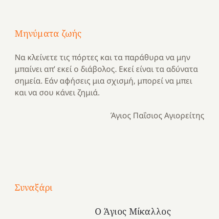
Μηνύματα ζωής
Να κλείνετε τις πόρτες και τα παράθυρα να μην
μπαίνει απ’ εκεί ο διάβολος. Εκεί είναι τα αδύνατα
σημεία. Εάν αφήσεις μια σχισμή, μπορεί να μπει
και να σου κάνει ζημιά.
Άγιος Παΐσιος Αγιορείτης
Με
τραγούδι
Συναξάρι
Μια
και
Κατασκηνωτικές
χρονιά
καρδιά
στιγμές
Ο Άγιος Μίκαλλος
αναμνήσεων…
στο
από